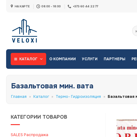
Skip
НА КАРТЕ
08:00 - 18:00
+373 60 44 22 77
to
content
Ис
КАТАЛОГ
О КОМПАНИИ
УСЛУГИ
ПАРТНЕРЫ
РЕ
Базальтовая мин. вата
Главная
»
Каталог
»
Термо- Гидроизоляция
»
Базальтовая м
КАТЕГОРИИ ТОВАРОВ
SALES Распродажа