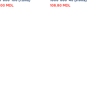
0*600*100 (1.2m2)
1000*600*40 (3.6m2)
,00
MDL
108,80
MDL