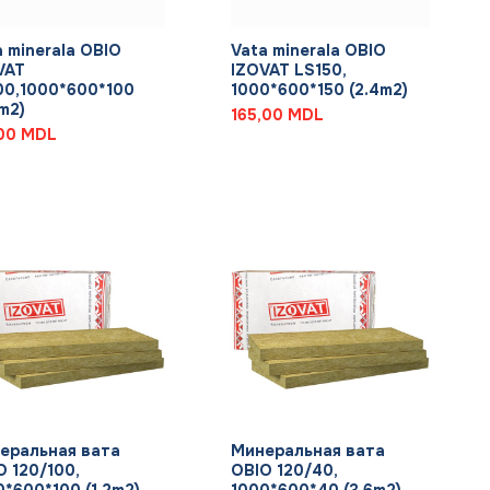
+
a minerala OBIO
Vata minerala OBIO
VAT
IZOVAT LS150,
00,1000*600*100
1000*600*150 (2.4m2)
m2)
165,00
MDL
,00
MDL
+
еральная вата
Минеральная вата
O 120/100,
OBIO 120/40,