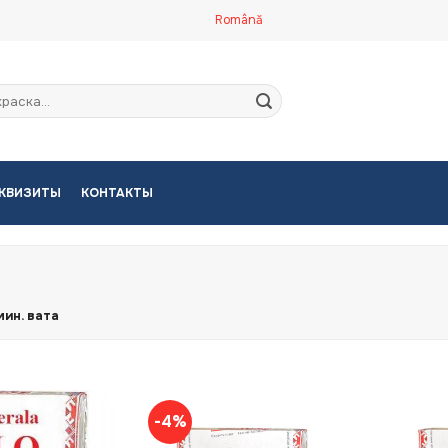
Română
кать:
КВИЗИТЫ
КОНТАКТЫ
ин. вата
-4%