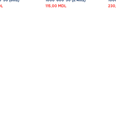
*50 (6m2)
1000*600*50 (2.4m2)
100
DL
115,00
MDL
230