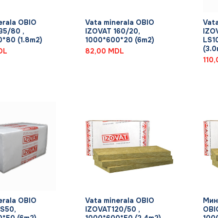
+
+
erala OBIO
Vata minerala OBIO
Vat
35/80 ,
IZOVAT 160/20,
IZO
*80 (1.8m2)
1000*600*20 (6m2)
LS1
(3.0
DL
82,00
MDL
110
+
+
erala OBIO
Vata minerala OBIO
Мин
S50,
IZOVAT120/50 ,
OBI