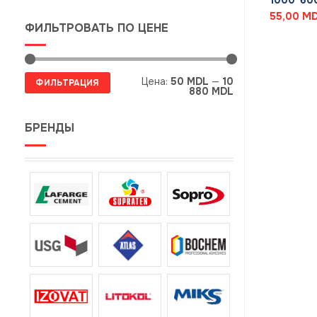
1000*600
55,00
M
ФИЛЬТРОВАТЬ ПО ЦЕНЕ
Минимальная
Максимальная
Цена:
50 MDL
—
10
ФИЛЬТРАЦИЯ
цена
цена
880 MDL
БРЕНДЫ