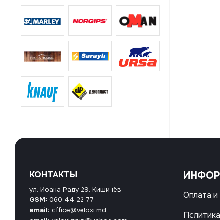
КОНТАКТЫ
ИНФО
ул. Иоана Раду 29, Кишинёв
Оплата и
GSM:
060 44 22 77
email:
office@veloxi.md
Политика