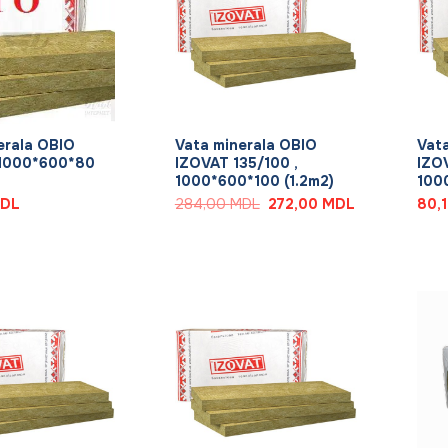
+
+
erala OBIO
Vata minerala OBIO
Vat
 1000*600*80
IZOVAT 135/100 ,
IZO
1000*600*100 (1.2m2)
100
Первоначальная
Текущая
DL
284,00
MDL
272,00
MDL
80,
цена
цена:
составляла
272,00 MDL.
284,00 MDL.