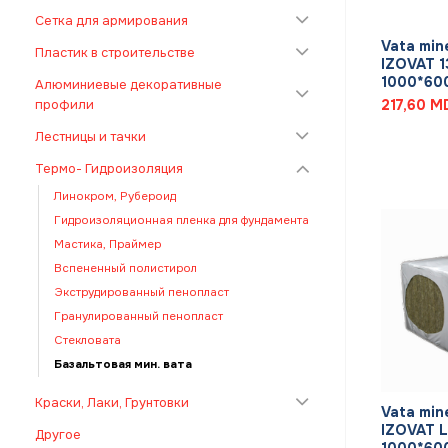
+
Сетка для армирования
Vata min
Пластик в строительстве
IZOVAT 1
1000*600
Алюминиевые декоративные
217,60
M
профили
Лестницы и тачки
Термо- Гидроизоляция
Линокром, Рубероид
Гидроизоляционная пленка для фундамента
Мастика, Праймер
Вспененный полистирол
Экструдированный пенопласт
Гранулированный пенопласт
Стекловата
Базальтовая мин. вата
+
Краски, Лаки, Грунтовки
Vata min
IZOVAT L
Другое