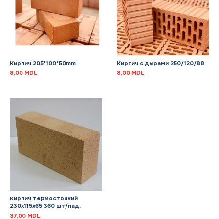
Кирпич 205*100*50mm
Кирпич с дырами 250/120/88
8,00
MDL
8,00
MDL
Кирпич термостоикий
230x115x65 360 шт/пад.
37,00
MDL