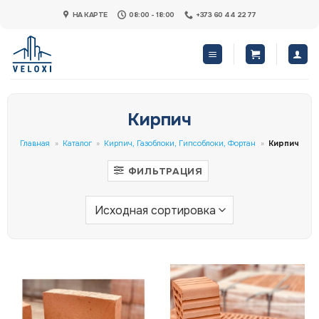
Skip
НА КАРТЕ
08:00 - 18:00
+373 60 44 22 77
to
content
Кирпич
Главная
»
Каталог
»
Кирпич, Газоблоки, Гипсоблоки, Фортан
»
Кирпич
ФИЛЬТРАЦИЯ