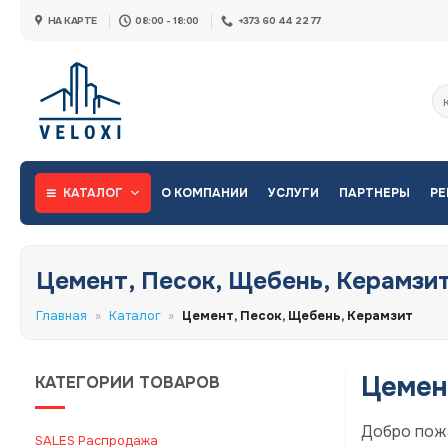
Skip
НА КАРТЕ
08:00 - 18:00
+373 60 44 22 77
to
content
Ис
КАТАЛОГ
О КОМПАНИИ
УСЛУГИ
ПАРТНЕРЫ
РЕ
Цемент, Песок, Щебень, Керамзи
Главная
»
Каталог
»
Цемент, Песок, Щебень, Керамзит
Цемен
КАТЕГОРИИ ТОВАРОВ
Добро пожа
SALES Распродажа