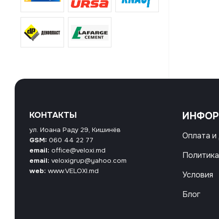
КОНТАКТЫ
ИНФО
ул. Иоана Раду 29, Кишинёв
Оплата и
GSM:
060 44 22 77
email:
office@veloxi.md
Политика
email:
veloxigrup@yahoo.com
web:
www.VELOXI.md
Условия
Блог