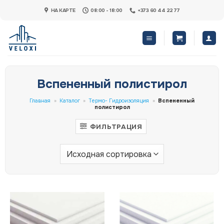
Skip
НА КАРТЕ
08:00 - 18:00
+373 60 44 22 77
to
content
Вспененный полистирол
Главная
»
Каталог
»
Термо- Гидроизоляция
»
Вспененный
полистирол
ФИЛЬТРАЦИЯ