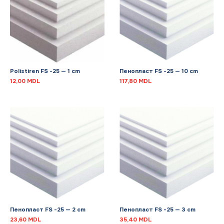
Polistiren FS -25 — 1 cm
Пенопласт FS -25 — 10 cm
12,00
MDL
117,80
MDL
Пенопласт FS -25 — 2 cm
Пенопласт FS -25 — 3 cm
23,60
MDL
35,40
MDL