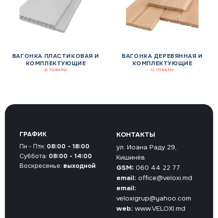
ВАГОНКА ПЛАСТИКОВАЯ И
ВАГОНКА ДЕРЕВЯННАЯ И
КОМПЛЕКТУЮЩИЕ
КОМПЛЕКТУЮЩИЕ
21 ТОВАРЫ
12 ТОВАРЫ
ГРАФИК
КОНТАКТЫ
Пн - Птн:
08:00 - 18:00
ул. Иоана Раду 29,
Суббота:
08:00 - 14:00
Кишинёв
Воскресенье:
выходной
GSM:
060 44 22 77
email:
office@veloxi.md
email:
veloxigrup@yahoo.com
web:
www.VELOXI.md