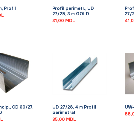
, Profil
Profil perimetr., UD
Prof
27/28, 3 m GOLD
27/
DL
31,00
MDL
41,
+
+
incip., CD 60/27,
UD 27/28, 4 m Profil
UW-1
D
perimetral
88,
L
35,00
MDL