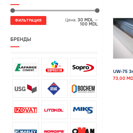
Минимальная
Максимальная
Цена:
30 MDL
—
ФИЛЬТРАЦИЯ
цена
цена
100 MDL
БРЕНДЫ
+
UW-75 3m
73,00
MD