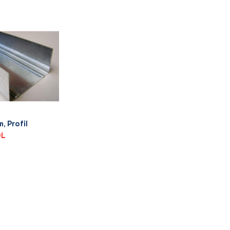
, Profil
L