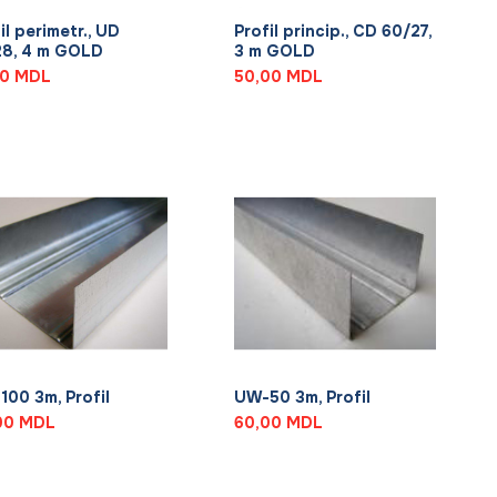
il perimetr., UD
Profil princip., CD 60/27,
28, 4 m GOLD
3 m GOLD
00
MDL
50,00
MDL
+
00 3m, Profil
UW-50 3m, Profil
00
MDL
60,00
MDL