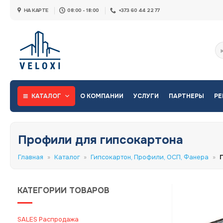
Skip
НА КАРТЕ
08:00 - 18:00
+373 60 44 22 77
to
content
Ис
КАТАЛОГ
О КОМПАНИИ
УСЛУГИ
ПАРТНЕРЫ
РЕ
Профили для гипсокартона
Главная
»
Каталог
»
Гипсокартон, Профили, ОСП, Фанера
»
КАТЕГОРИИ ТОВАРОВ
SALES Распродажа