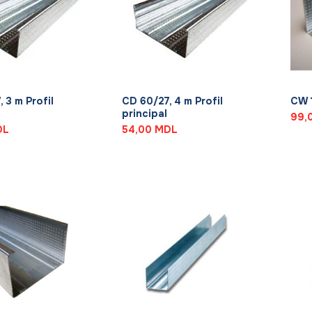
+
+
 3 m Profil
CD 60/27, 4 m Profil
CW 1
principal
99,
DL
54,00
MDL
+
+