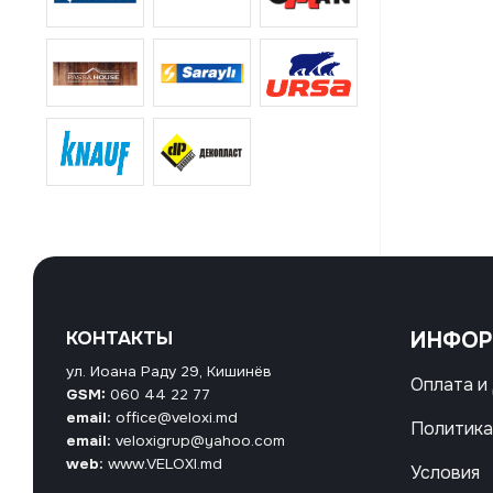
КОНТАКТЫ
ИНФО
ул. Иоана Раду 29, Кишинёв
Оплата и
GSM:
060 44 22 77
email:
office@veloxi.md
Политика
email:
veloxigrup@yahoo.com
web:
www.VELOXI.md
Условия