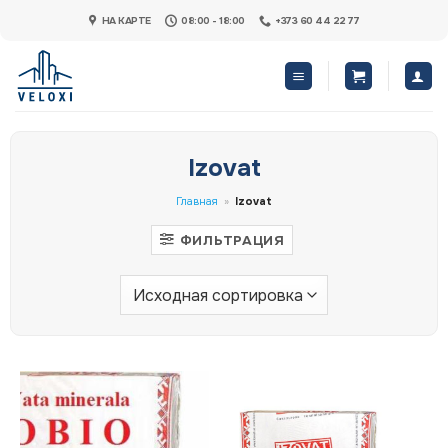
Skip
НА КАРТЕ
08:00 - 18:00
+373 60 44 22 77
to
content
Izovat
Главная
»
Izovat
ФИЛЬТРАЦИЯ