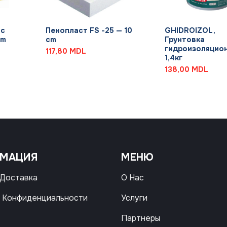
+
+
 с
Пенопласт FS -25 — 10
GHIDROIZOL,
 m
cm
Грунтовка
гидроизоляцион
117,80
MDL
1,4кг
138,00
MDL
РМАЦИЯ
МЕНЮ
 Доставка
О Нас
 Конфиденциальности
Услуги
Партнеры