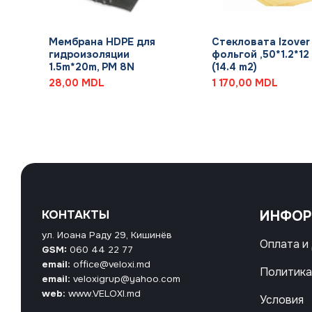
+
+
Мембрана HDPE для
Стекловата Izover
гидроизоляции
фольгой ,50*1.2*12
1.5m*20m, PM 8N
(14.4 m2)
28,00
MDL
1 170,00
MDL
КОНТАКТЫ
ИНФО
ул. Иоана Раду 29, Кишинёв
Оплата и
GSM:
060 44 22 77
email:
office@veloxi.md
Политика
email:
veloxigrup@yahoo.com
web:
www.VELOXI.md
Условия