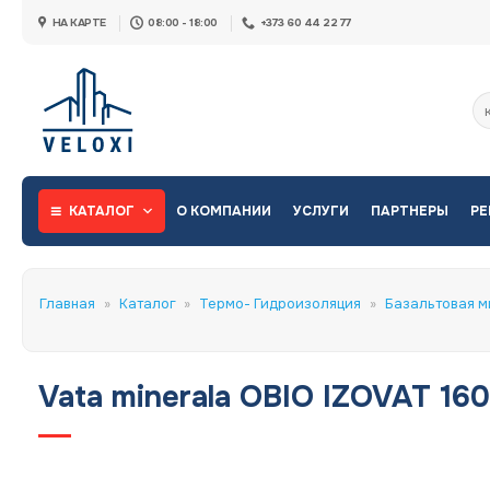
Skip
НА КАРТЕ
08:00 - 18:00
+373 60 44 22 77
to
content
Ис
КАТАЛОГ
О КОМПАНИИ
УСЛУГИ
ПАРТНЕРЫ
РЕ
Главная
»
Каталог
»
Термо- Гидроизоляция
»
Базальтовая ми
Vata minerala OBIO IZOVAT 16