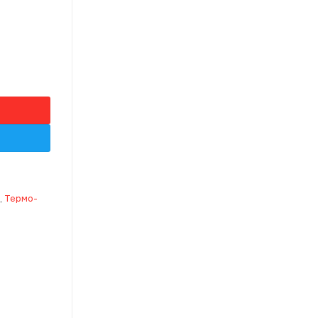
0/20, 1000*600*20 (6m2)
,
Термо-