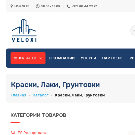
Skip
НА КАРТЕ
08:00 - 18:00
+373 60 44 22 77
to
content
Ис
КАТАЛОГ
О КОМПАНИИ
УСЛУГИ
ПАРТНЕРЫ
РЕ
Краски, Лаки, Грунтовки
Главная
»
Каталог
»
Краски, Лаки, Грунтовки
КАТЕГОРИИ ТОВАРОВ
SALES Распродажа