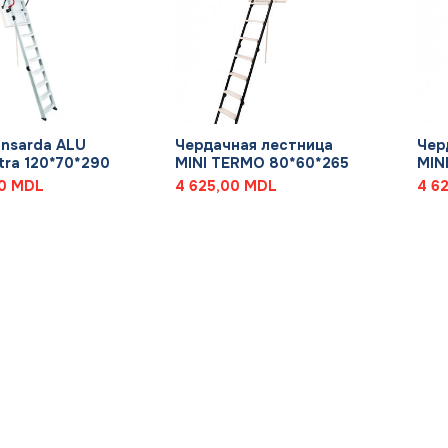
+
+
ansarda ALU
Чердачная лестница
Чер
tra 120*70*290
MINI TERMO 80*60*265
MIN
00
MDL
4 625,00
MDL
4 6