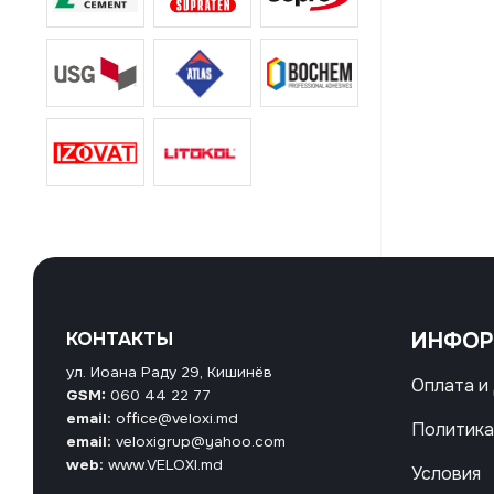
КОНТАКТЫ
ИНФО
ул. Иоана Раду 29, Кишинёв
Оплата и
GSM:
060 44 22 77
email:
office@veloxi.md
Политика
email:
veloxigrup@yahoo.com
web:
www.VELOXI.md
Условия