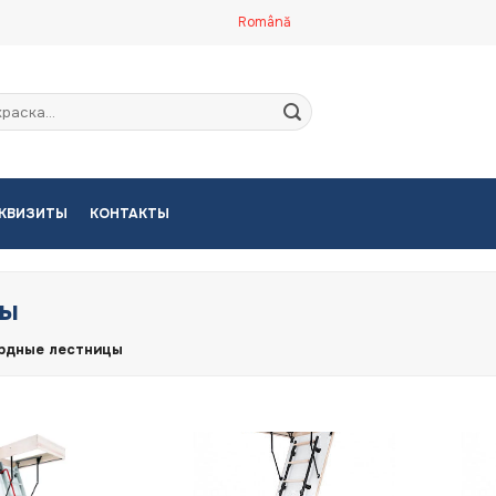
Română
кать:
КВИЗИТЫ
КОНТАКТЫ
цы
рдные лестницы