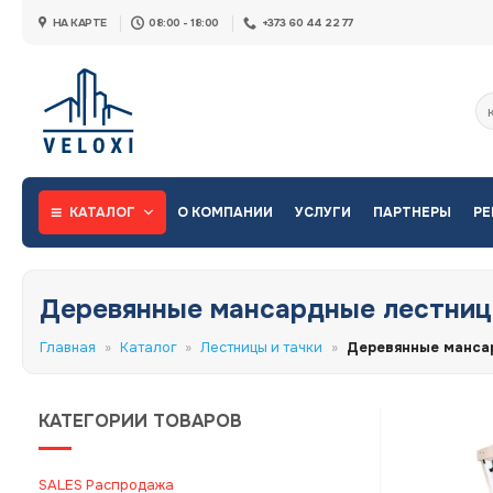
Skip
НА КАРТЕ
08:00 - 18:00
+373 60 44 22 77
to
content
Ис
КАТАЛОГ
О КОМПАНИИ
УСЛУГИ
ПАРТНЕРЫ
РЕ
Деревянные мансардные лестни
Главная
»
Каталог
»
Лестницы и тачки
»
Деревянные манса
КАТЕГОРИИ ТОВАРОВ
SALES Распродажа