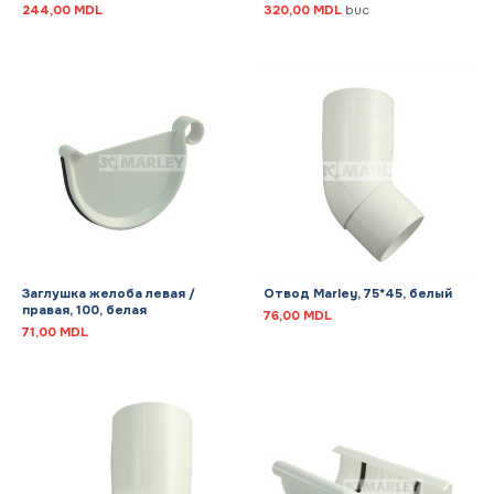
244,00
MDL
320,00
MDL
buc
Заглушка желоба левая /
Отвод Marley, 75*45, белый
правая, 100, белая
76,00
MDL
71,00
MDL