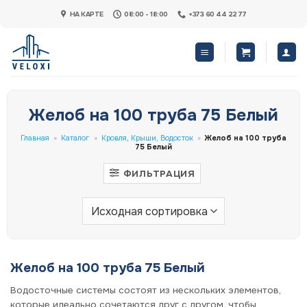
Skip
НА КАРТЕ
08:00 - 18:00
+373 60 44 22 77
to
content
Желоб на 100 труба 75 Белый
Главная
»
Каталог
»
Кровля, Крыши, Водосток
»
Желоб на 100 труба
75 Белый
ФИЛЬТРАЦИЯ
Желоб на 100 труба 75 Белый
Водосточные системы состоят из нескольких элементов,
которые идеально сочетаются друг с другом, чтобы