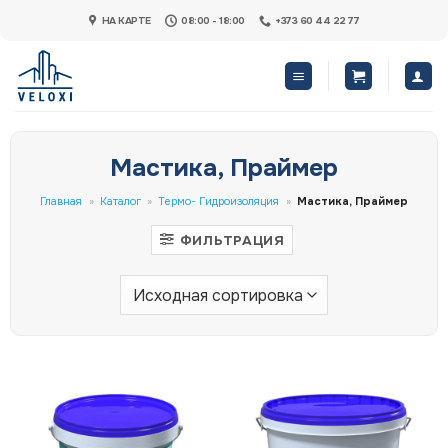
Skip
НА КАРТЕ
08:00 - 18:00
+373 60 44 22 77
to
content
Мастика, Праймер
Главная
»
Каталог
»
Термо- Гидроизоляция
»
Мастика, Праймер
ФИЛЬТРАЦИЯ