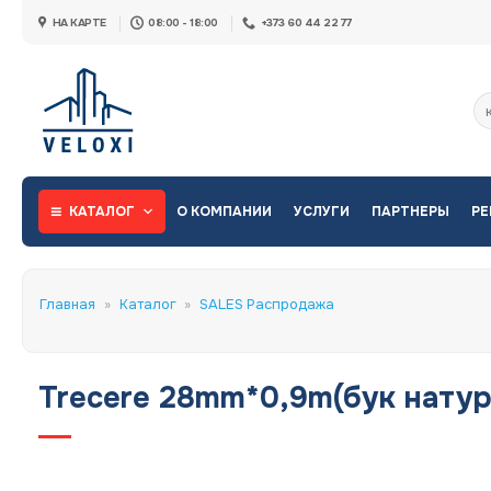
Skip
НА КАРТЕ
08:00 - 18:00
+373 60 44 22 77
to
content
Ис
КАТАЛОГ
О КОМПАНИИ
УСЛУГИ
ПАРТНЕРЫ
РЕ
Главная
»
Каталог
»
SALES Распродажа
Trecere 28mm*0,9m(бук натур