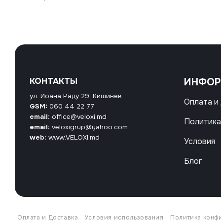
КОНТАКТЫ
ИНФО
ул. Иоана Раду 29, Кишинёв
Оплата и
GSM:
060 44 22 77
email:
office@veloxi.md
Политика
email:
veloxigrup@yahoo.com
web:
www.VELOXI.md
Условия
Блог
Оплата и Доставка
Условия использования
Политика конф