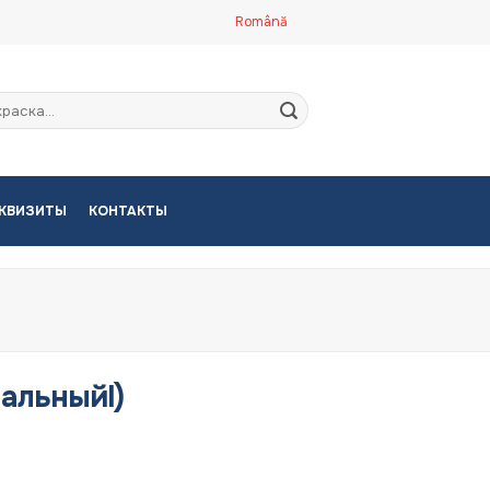
Română
кать:
КВИЗИТЫ
КОНТАКТЫ
альныйl)