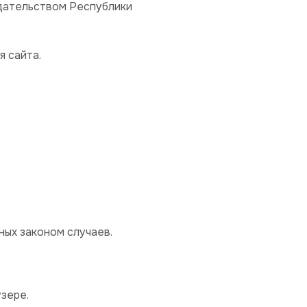
одательством Республики
я сайта.
ных законом случаев.
узере.