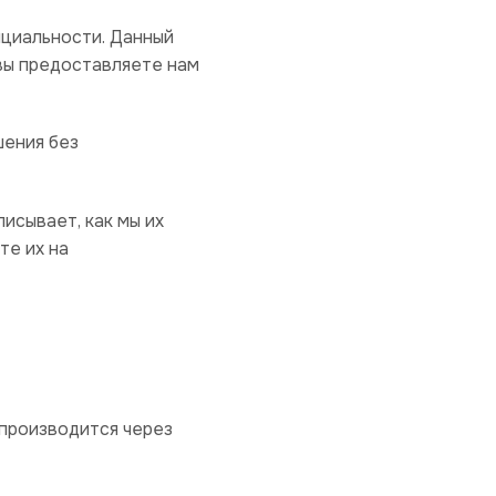
нциальности. Данный
вы предоставляете нам
шения без
исывает, как мы их
те их на
производится через