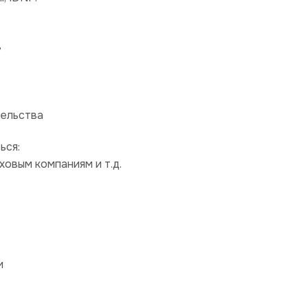
в
тельства
ься:
ховым компаниям и т.д.
и