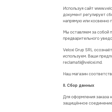
Используя сайт www.vel
документ регулирует сб
напрямую или косвенно п
Мы оставляем за собой 
предварительного уведом
Veloxi Grup SRL осознаё
используем. Ваши предл
reclamatii@veloxi.md.
Наш магазин соответст
II. Сбор данных
Для оформления заказа 
защищённое соединение V