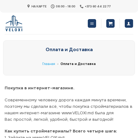
Skip
НА КАРТЕ
08:00 - 18:00
+373 60 44 22 77
to
content
Оплата и Доставка
Главная
»
Оплата и Доставка
Покупка в интернет-магазине.
Современному человеку дорога каждая минута времени,
поэтому мы сделали всё, чтобы покупка стройматериалов в
нашем интернет-магазине www.VELOXI.md была для
Вас простой, легкой, удобной, быстрой и выгодной!
Как купить стройматериалы? Всего четыре шага:
1. Зайдите на www.VELOXI.md;