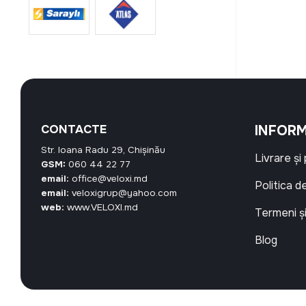
CONTACTE
INFORM
Str. Ioana Radu 29, Chișinău
Livrare și
GSM:
060 44 22 77
email:
office@veloxi.md
Politica d
email:
veloxigrup@yahoo.com
web:
www.VELOXI.md
Termeni și
Blog