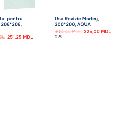
+
al pentru
Usa Revizie Marley,
 206*206,
200*200, AQUA
Prețul
Prețul
300,00
MDL
225,00
MDL
inițial
curent
buc
Prețul
Prețul
DL
251,25
MDL
a
este:
inițial
curent
fost:
225,00 MDL.
a
este:
300,00 MDL.
fost:
251,25 MDL.
335,00 MDL.