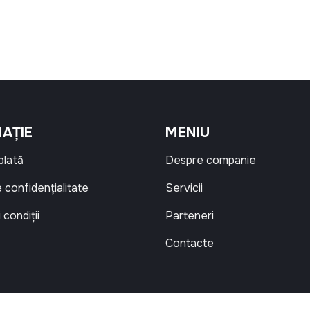
AȚIE
MENIU
 plată
Despre companie
e confidențialitate
Servicii
 condiții
Parteneri
Contacte