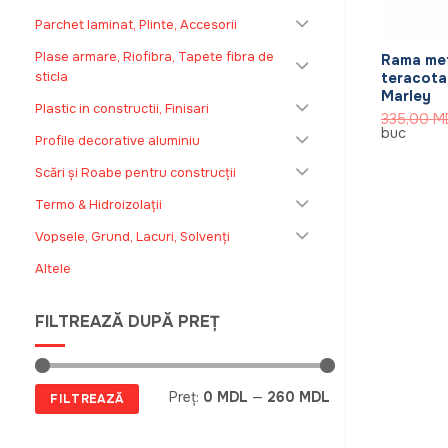
+
Parchet laminat, Plinte, Accesorii
Plase armare, Riofibra, Tapete fibra de
Rama met
sticla
teracota
Marley
Plastic in constructii, Finisari
335,00
M
buc
Profile decorative aluminiu
Scări și Roabe pentru construcții
Termo & Hidroizolații
Vopsele, Grund, Lacuri, Solvenți
Altele
FILTREAZĂ DUPĂ PREȚ
Preț
Preț
Preț:
0 MDL
—
260 MDL
FILTREAZĂ
minim
maxim