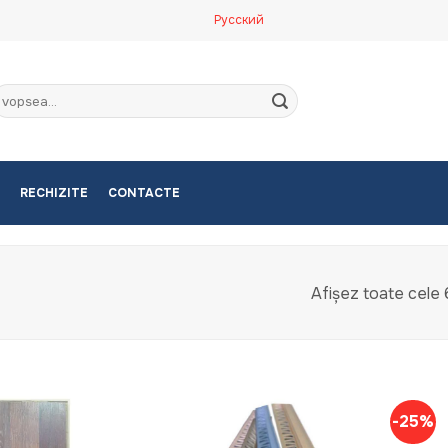
Русский
aută
upă:
RECHIZITE
CONTACTE
Afișez toate cele 
-25%