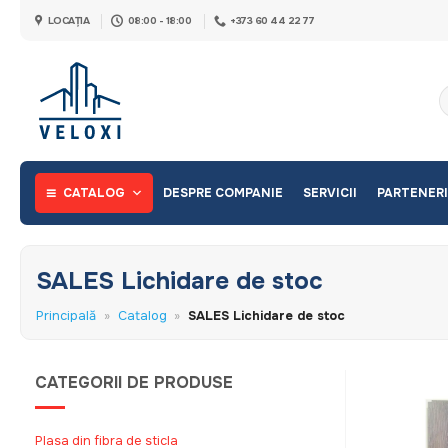
Skip
LOCAȚIA
08:00 - 18:00
+373 60 44 22 77
to
content
C
d
CATALOG
DESPRE COMPANIE
SERVICII
PARTENERI
SALES Lichidare de stoc
Principală
»
Catalog
»
SALES Lichidare de stoc
CATEGORII DE PRODUSE
Plasa din fibra de sticla