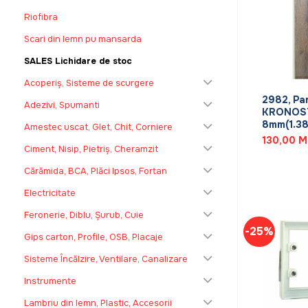
Riofibra
Scari din lemn pu mansarda
SALES Lichidare de stoc
+
Acoperiș, Sisteme de scurgere
2982, Pa
Adezivi, Spumanti
KRONOS
8mm(1.38
Amestec uscat, Glet, Chit, Corniere
130,00
M
Ciment, Nisip, Pietriș, Cheramzit
Cărămida, BCA, Plăci Ipsos, Fortan
Electricitate
Feronerie, Diblu, Șurub, Cuie
-25%
Gips carton, Profile, OSB, Placaje
Sisteme Încălzire, Ventilare, Canalizare
Instrumente
Lambriu din lemn, Plastic, Accesorii