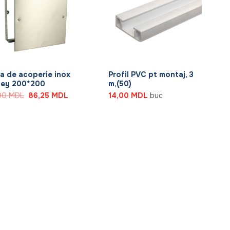
+
a de acoperie inox
Profil PVC pt montaj, 3
ley 200*200
m,(50)
Prețul
Prețul
,00
MDL
86,25
MDL
14,00
MDL
buc
inițial
curent
a
este:
fost:
86,25 MDL.
115,00 MDL.