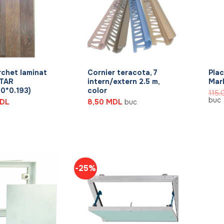
+
+
rchet laminat
Cornier teracota, 7
Plac
TAR
intern/extern 2.5 m,
Mar
0*0.193)
color
115
buc
DL
8,50
MDL
buc
-25%