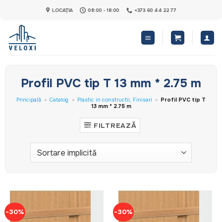
Skip
LOCAȚIA
08:00 - 18:00
+373 60 44 22 77
to
content
Profil PVC tip T 13 mm * 2.75 m
Principală
»
Catalog
»
Plastic in constructii, Finisari
»
Profil PVC tip T
13 mm * 2.75 m
FILTREAZĂ
-30%
-30%