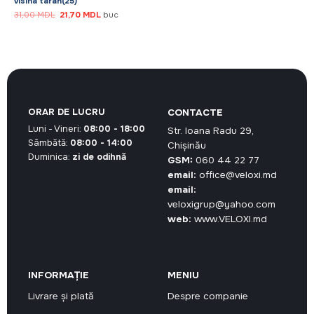
visina taran(25)
Prețul
Prețul
31,00
MDL
21,70
MDL
buc
inițial
curent
a
este:
fost:
21,70 MDL.
31,00 MDL.
ORAR DE LUCRU
CONTACTE
Luni - Vineri:
08:00 - 18:00
Str. Ioana Radu 29,
Sâmbătă:
08:00 - 14:00
Chișinău
Duminica:
zi de odihnă
GSM:
060 44 22 77
email:
office@veloxi.md
email:
veloxigrup@yahoo.com
web:
www.VELOXI.md
INFORMAȚIE
MENIU
Livrare și plată
Despre companie