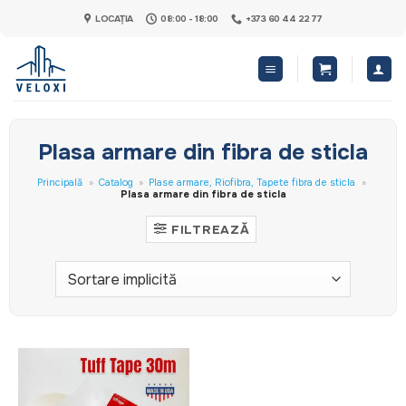
Skip
LOCAȚIA
08:00 - 18:00
+373 60 44 22 77
to
content
Plasa armare din fibra de sticla
Principală
»
Catalog
»
Plase armare, Riofibra, Tapete fibra de sticla
»
Plasa armare din fibra de sticla
FILTREAZĂ