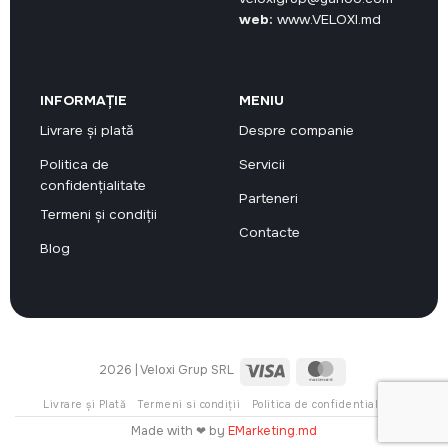
web:
www.VELOXI.md
INFORMAȚIE
MENIU
Livrare și plată
Despre companie
Politica de
Servicii
confidențialitate
Parteneri
Termeni și condiții
Contacte
Blog
Visa
MasterCard
2026 | Veloxi Grup SRL
Livrare și Plată
Termeni si condiții
Politica de confidentialitate
Made with ❤ by
EMarketing.md