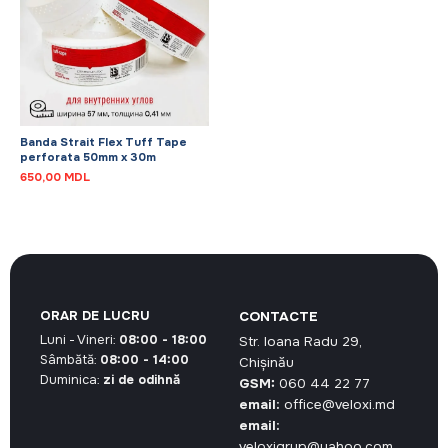
Banda Strait Flex Tuff Tape
perforata 50mm x 30m
650,00
MDL
ORAR DE LUCRU
CONTACTE
Luni - Vineri:
08:00 - 18:00
Str. Ioana Radu 29,
Sâmbătă:
08:00 - 14:00
Chișinău
Duminica:
zi de odihnă
GSM:
060 44 22 77
email:
office@veloxi.md
email:
veloxigrup@yahoo.com