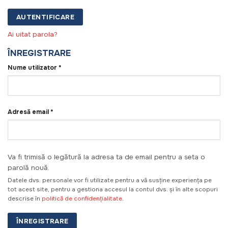
AUTENTIFICARE
Ai uitat parola?
ÎNREGISTRARE
Obligatoriu
Nume utilizator
*
Obligatoriu
Adresă email
*
Va fi trimisă o legătură la adresa ta de email pentru a seta o
parolă nouă.
Datele dvs. personale vor fi utilizate pentru a vă susține experiența pe
tot acest site, pentru a gestiona accesul la contul dvs. și în alte scopuri
descrise în
politică de confidențialitate
.
ÎNREGISTRARE