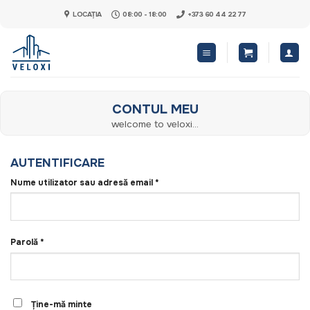
Skip
LOCAȚIA
08:00 - 18:00
+373 60 44 22 77
to
content
CONTUL MEU
welcome to veloxi...
AUTENTIFICARE
Obligatoriu
Nume utilizator sau adresă email
*
Obligatoriu
Parolă
*
Ține-mă minte