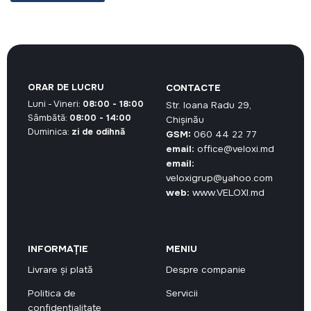
ORAR DE LUCRU
CONTACTE
Luni - Vineri:
08:00 - 18:00
Str. Ioana Radu 29,
Sâmbătă:
08:00 - 14:00
Chișinău
Duminica:
zi de odihnă
GSM:
060 44 22 77
email:
office@veloxi.md
email:
veloxigrup@yahoo.com
web:
www.VELOXI.md
INFORMAȚIE
MENIU
Livrare și plată
Despre companie
Politica de
Servicii
confidențialitate