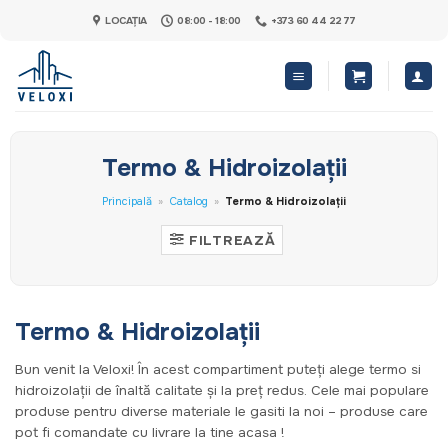
Skip
LOCAȚIA
08:00 - 18:00
+373 60 44 22 77
to
content
Termo & Hidroizolații
Principală
»
Catalog
»
Termo & Hidroizolații
FILTREAZĂ
Termo & Hidroizolații
Bun venit la Veloxi! În acest compartiment puteți alege termo si
hidroizolații de înaltă calitate și la preț redus. Cele mai populare
produse pentru diverse materiale le gasiti la noi – produse care
pot fi comandate cu livrare la tine acasa !