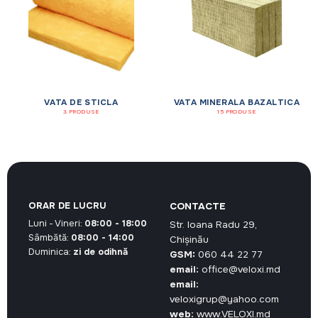
VATA DE STICLA
VATA MINERALA BAZALTICA
3 PRODUSE
15 PRODUSE
ORAR DE LUCRU
CONTACTE
Luni - Vineri:
08:00 - 18:00
Str. Ioana Radu 29,
Sâmbătă:
08:00 - 14:00
Chișinău
Duminica:
zi de odihnă
GSM:
060 44 22 77
email:
office@veloxi.md
email:
veloxigrup@yahoo.com
web:
www.VELOXI.md