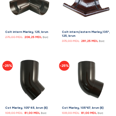
Colt intern Marley, 125, brun
Colt intern/extern Marley,135*,
125, brun
Prețul
Prețul
275,00
MDL
206,25
MDL
buc
inițial
curent
Prețul
Prețul
375,00
MDL
281,25
MDL
buc
a
este:
inițial
curent
fost:
206,25 MDL.
a
este:
275,00 MDL.
fost:
281,25 MDL.
375,00 MDL.
-25%
-25%
Cot Marley, 105*45, brun (6)
Cot Marley, 105*67, brun (6)
Prețul
Prețul
Prețul
Prețul
108,00
MDL
81,00
MDL
buc
108,00
MDL
81,00
MDL
buc
inițial
curent
inițial
curent