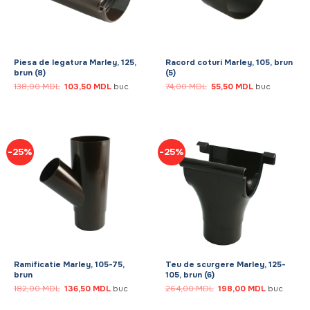
Piesa de legatura Marley, 125,
Racord coturi Marley, 105, brun
brun (8)
(5)
Prețul
Prețul
Prețul
Prețul
138,00
MDL
103,50
MDL
buc
74,00
MDL
55,50
MDL
buc
inițial
curent
inițial
curent
a
este:
a
este:
fost:
103,50 MDL.
fost:
55,50 MDL.
138,00 MDL.
74,00 MDL.
-25%
-25%
Ramificatie Marley, 105-75,
Teu de scurgere Marley, 125-
brun
105, brun (6)
Prețul
Prețul
Prețul
Prețul
182,00
MDL
136,50
MDL
buc
264,00
MDL
198,00
MDL
buc
inițial
curent
inițial
curent
a
este:
a
este: