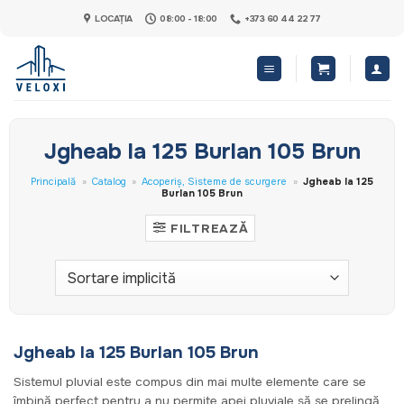
Skip
LOCAȚIA
08:00 - 18:00
+373 60 44 22 77
to
content
Jgheab la 125 Burlan 105 Brun
Principală
»
Catalog
»
Acoperiș, Sisteme de scurgere
»
Jgheab la 125
Burlan 105 Brun
FILTREAZĂ
Jgheab la 125 Burlan 105 Brun
Sistemul pluvial este compus din mai multe elemente care se
îmbină perfect pentru a nu permite apei pluviale să se prelingă