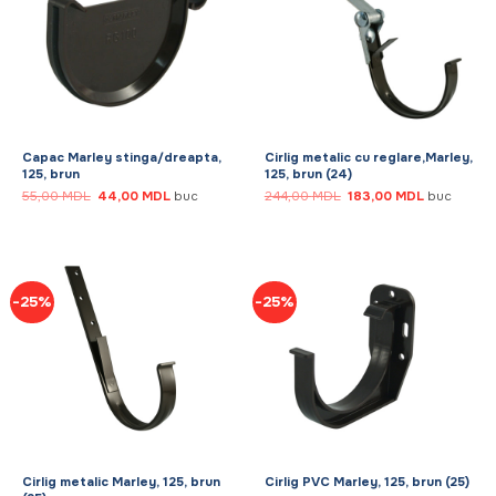
Capac Marley stinga/dreapta,
Cirlig metalic cu reglare,Marley,
125, brun
125, brun (24)
Prețul
Prețul
Prețul
Prețul
55,00
MDL
44,00
MDL
buc
244,00
MDL
183,00
MDL
buc
inițial
curent
inițial
curent
a
este:
a
este:
fost:
44,00 MDL.
fost:
183,00 MDL
55,00 MDL.
244,00 MDL.
-25%
-25%
Cirlig metalic Marley, 125, brun
Cirlig PVC Marley, 125, brun (25)