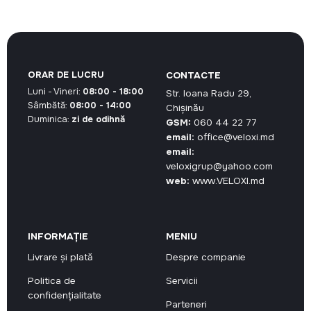
fost:
136,50 MDL.
fost:
198,00 MDL
182,00 MDL.
264,00 MDL.
ORAR DE LUCRU
CONTACTE
Luni - Vineri:
08:00 - 18:00
Str. Ioana Radu 29,
Sâmbătă:
08:00 - 14:00
Chișinău
Duminica:
zi de odihnă
GSM:
060 44 22 77
email:
office@veloxi.md
email:
veloxigrup@yahoo.com
web:
www.VELOXI.md
INFORMAȚIE
MENIU
Livrare și plată
Despre companie
Politica de
Servicii
confidențialitate
Parteneri