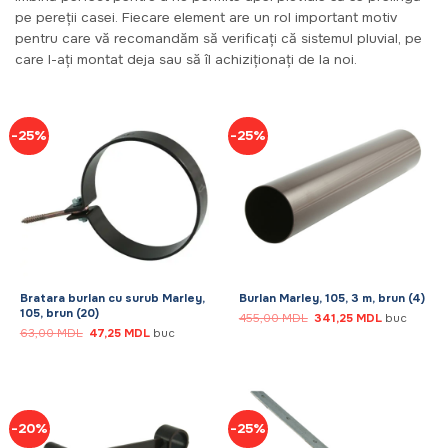
pe pereții casei. Fiecare element are un rol important motiv
pentru care vă recomandăm să verificați că sistemul pluvial, pe
care l-ați montat deja sau să îl achiziționați de la noi.
-25%
-25%
Bratara burlan cu surub Marley,
Burlan Marley, 105, 3 m, brun (4)
105, brun (20)
Prețul
Prețul
455,00
MDL
341,25
MDL
buc
inițial
curent
Prețul
Prețul
63,00
MDL
47,25
MDL
buc
a
este:
inițial
curent
fost:
341,25 MDL
a
este:
455,00 MDL.
fost:
47,25 MDL.
63,00 MDL.
-20%
-25%