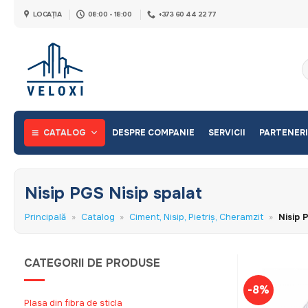
Skip
LOCAȚIA
08:00 - 18:00
+373 60 44 22 77
to
content
C
d
CATALOG
DESPRE COMPANIE
SERVICII
PARTENERI
Nisip PGS Nisip spalat
Principală
»
Catalog
»
Ciment, Nisip, Pietriș, Cheramzit
»
Nisip 
CATEGORII DE PRODUSE
-8%
Plasa din fibra de sticla