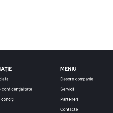
AȚIE
MENIU
 plată
Despre companie
e confidențialitate
Servicii
 condiții
Parteneri
Contacte