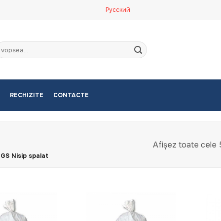
Русский
aută
upă:
RECHIZITE
CONTACTE
Afișez toate cele 
PGS Nisip spalat