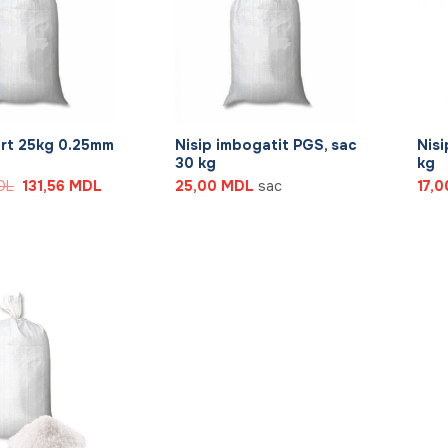
+
+
art 25kg 0.25mm
Nisip imbogatit PGS, sac
Nisi
30 kg
kg
Prețul
Prețul
DL
131,56
MDL
25,00
MDL
sac
17,
inițial
curent
a
este:
fost:
131,56 MDL.
143,00 MDL.