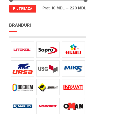
Preț
Preț
Preț:
10 MDL
—
220 MDL
FILTREAZĂ
minim
maxim
BRANDURI