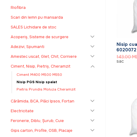
Riofibra
Scari din lemn pu mansarda
SALES Lichidare de stoc
+
Acoperiș, Sisteme de scurgere
Nisip cu
Adezivi, Spumanti
6020072
Amestec uscat, Glet, Chit, Corniere
143,00
M
sac
Ciment, Nisip, Pietriș, Cheramzit
Ciment M400 M500 M550
Nisip PGS Nisip spalat
Pietris Prundis Moluza Cheramzit
Cărămida, BCA, Plăci Ipsos, Fortan
Electricitate
Feronerie, Diblu, Șurub, Cuie
Gips carton, Profile, OSB, Placaje