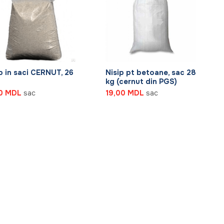
+
p in saci CERNUT, 26
Nisip pt betoane, sac 28
kg (cernut din PGS)
00
MDL
sac
19,00
MDL
sac