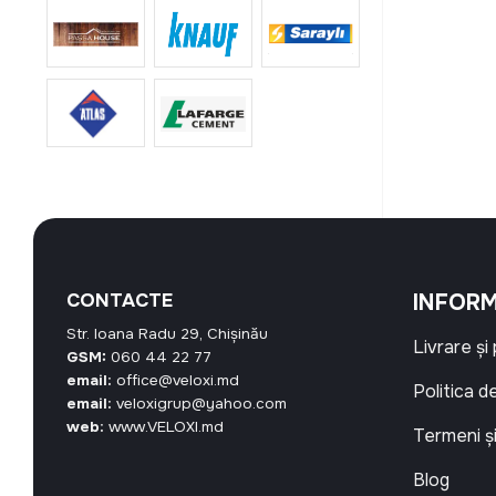
CONTACTE
INFORM
Str. Ioana Radu 29, Chișinău
Livrare și
GSM:
060 44 22 77
email:
office@veloxi.md
Politica d
email:
veloxigrup@yahoo.com
web:
www.VELOXI.md
Termeni și
Blog