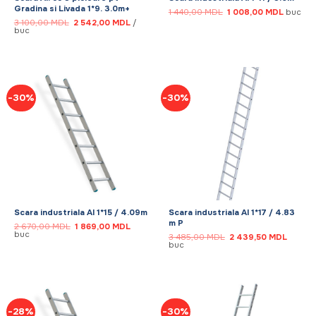
Gradina si Livada 1*9. 3.0m+
Prețul
Prețul
1 440,00
MDL
1 008,00
MDL
buc
inițial
curent
Prețul
Prețul
3 100,00
MDL
2 542,00
MDL
/
a
este:
inițial
curent
buc
fost:
1
a
este:
1
008,00
fost:
2
440,00 MDL.
3
542,00 MDL.
100,00 MDL.
-30%
-30%
Scara industriala Al 1*15 / 4.09m
Scara industriala Al 1*17 / 4.83
m P
Prețul
Prețul
2 670,00
MDL
1 869,00
MDL
inițial
curent
buc
Prețul
Prețul
3 485,00
MDL
2 439,50
MDL
a
este:
inițial
curent
buc
fost:
1
a
este:
2
869,00 MDL.
fost:
2
670,00 MDL.
3
439,50
485,00 MDL.
-28%
-30%