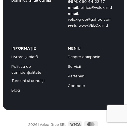
Duminica:
zi de odihnă
GSM:
060 44 22 77
email:
office@veloxi.md
email:
veloxigrup@yahoo.com
web:
www.VELOXI.md
INFORMAȚIE
MENIU
Livrare și plată
Despre companie
Politica de
Servicii
confidențialitate
Parteneri
Termeni și condiții
Contacte
Blog
Visa
MasterCard
2026 | Veloxi Grup SRL