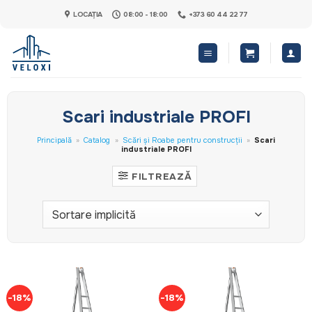
Skip
LOCAȚIA
08:00 - 18:00
+373 60 44 22 77
to
content
Scari industriale PROFI
Principală
»
Catalog
»
Scări și Roabe pentru construcții
»
Scari
industriale PROFI
FILTREAZĂ
-18%
-18%