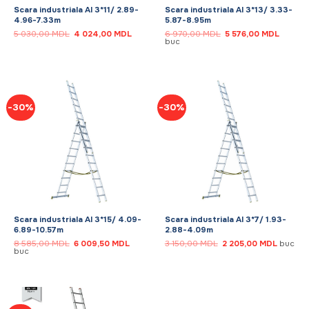
Scara industriala Al 3*11/ 2.89-
Scara industriala Al 3*13/ 3.33-
4.96-7.33m
5.87-8.95m
Prețul
Prețul
Prețul
Prețul
5 030,00
MDL
4 024,00
MDL
6 970,00
MDL
5 576,00
MDL
inițial
curent
inițial
curent
buc
a
este:
a
este:
fost:
4
fost:
5
5
024,00 MDL.
6
576,00
030,00 MDL.
970,00 MDL.
-30%
-30%
Scara industriala Al 3*15/ 4.09-
Scara industriala Al 3*7/ 1.93-
6.89-10.57m
2.88-4.09m
Prețul
Prețul
Prețul
Prețul
8 585,00
MDL
6 009,50
MDL
3 150,00
MDL
2 205,00
MDL
buc
inițial
curent
inițial
curent
buc
a
este:
a
este:
fost:
6
fost:
2
8
009,50 MDL.
3
205,00 
585,00 MDL.
150,00 MDL.