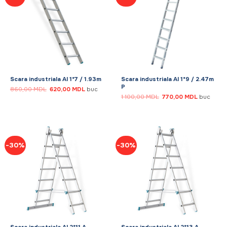
Scara industriala Al 1*7 / 1.93m
Scara industriala Al 1*9 / 2.47m
P
Prețul
Prețul
860,00
MDL
620,00
MDL
buc
inițial
curent
Prețul
Prețul
1 100,00
MDL
770,00
MDL
buc
a
este:
inițial
curent
fost:
620,00 MDL.
a
este:
860,00 MDL.
fost:
770,00 MD
1
100,00 MDL.
-30%
-30%