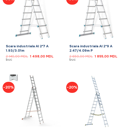
Scara industriala Al 2*7 A
Scara industriala Al 2*9 A
1.93/3.01m
2.47/4.09m P
Prețul
Prețul
Prețul
Prețul
2 140,00
MDL
1 498,00
MDL
2 650,00
MDL
1 855,00
MDL
inițial
curent
inițial
curent
buc
buc
a
este:
a
este:
fost:
1
fost:
1
2
498,00 MDL.
2
855,00
140,00 MDL.
650,00 MDL.
-20%
-20%