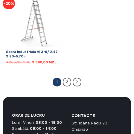
-20%
Scara industriala Al 3*9/ 2.47-
3.93-5.70m
Prețul
Prețul
4 200,00
MDL
3 360,00
MDL
inițial
curent
a
este:
fost:
3
4
360,00 MDL.
200,00 MDL.
1
2
ORAR DE LUCRU
CONTACTE
Luni - Vineri:
08:00 - 18:00
Str. Ioana Radu 29,
Sâmbătă:
08:00 - 14:00
Chișinău