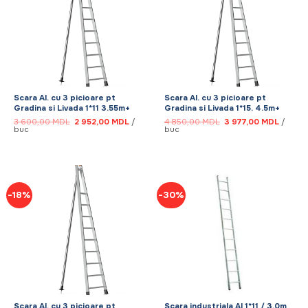
Scara Al. cu 3 picioare pt
Scara Al. cu 3 picioare pt
Gradina si Livada 1*11 3.55m+
Gradina si Livada 1*15. 4.5m+
Prețul
Prețul
Prețul
Prețul
3 600,00
MDL
2 952,00
MDL
/
4 850,00
MDL
3 977,00
MDL
/
inițial
curent
inițial
curent
buc
buc
a
este:
a
este:
fost:
2
fost:
3
3
952,00 MDL.
4
977,00
600,00 MDL.
850,00 MDL.
-18%
-30%
Scara Al. cu 3 picioare pt
Scara industriala Al 1*11 / 3.0m