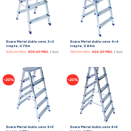
Scara Metal dublu sens 3+3
Scara Metal dublu sens 4+4
trepte, 0.79m
trepte, 0.84m
Prețul
Prețul
Prețul
Prețul
625,00
MDL
500,00
MDL
/ buc
780,00
MDL
624,00
MDL
/ buc
inițial
curent
inițial
curent
a
este:
a
este:
fost:
500,00 MDL.
fost:
624,00 MD
625,00 MDL.
780,00 MDL.
-20%
-20%
Scara Metal dublu sens 5+5
Scara Metal dublu sens 6+6