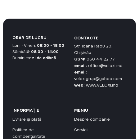
a
este:
fost:
780,00 MDL.
1
040,00 MDL.
ORAR DE LUCRU
CONTACTE
Luni - Vineri:
08:00 - 18:00
Str. Ioana Radu 29,
Sâmbătă:
08:00 - 14:00
Chișinău
Duminica:
zi de odihnă
GSM:
060 44 22 77
email:
office@veloxi.md
email:
veloxigrup@yahoo.com
web:
www.VELOXI.md
INFORMAȚIE
MENIU
Livrare și plată
Despre companie
Politica de
Servicii
confidențialitate