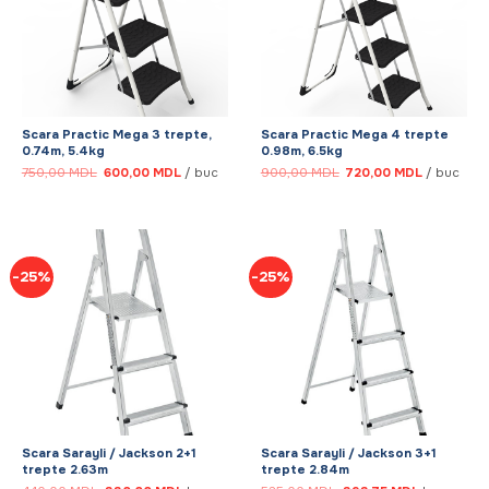
Scara Practic Mega 3 trepte,
Scara Practic Mega 4 trepte
0.74m, 5.4kg
0.98m, 6.5kg
Prețul
Prețul
Prețul
Prețul
750,00
MDL
600,00
MDL
/ buc
900,00
MDL
720,00
MDL
/ buc
inițial
curent
inițial
curent
a
este:
a
este:
fost:
600,00 MDL.
fost:
720,00 MD
750,00 MDL.
900,00 MDL.
-25%
-25%
Scara Sarayli / Jackson 2+1
Scara Sarayli / Jackson 3+1
trepte 2.63m
trepte 2.84m