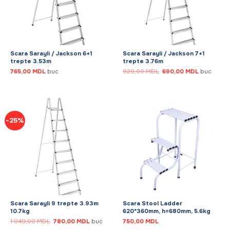
Scara Sarayli / Jackson 6+1
Scara Sarayli / Jackson 7+1
trepte 3.53m
trepte 3.76m
Prețul
Prețul
765,00
MDL
buc
920,00
MDL
690,00
MDL
buc
inițial
curent
a
este:
fost:
690,00 MD
920,00 MDL.
-25%
Scara Sarayli 9 trepte 3.93m
Scara Stool Ladder
10.7kg
620*360mm, h=680mm, 5.6kg
Prețul
Prețul
1 040,00
MDL
780,00
MDL
buc
750,00
MDL
inițial
curent