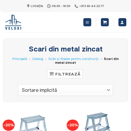
Skip
LOCAȚIA
08:00 - 18:00
+373 60 44 22 77
to
content
Scari din metal zincat
Principală
»
Catalog
»
Scări și Roabe pentru construcții
»
Scari din
metal zincat
FILTREAZĂ
-20%
-20%