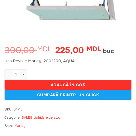
300,00
225,00
MDL
Prețul
MDL
Prețul
buc
inițial
curent
a
este:
Usa Revizie Marley, 200*200, AQUA
fost:
225,00 MD
300,00 MDL.
Cantitate Usa Revizie Marley, 200*200, AQUA
ADAUGĂ ÎN COȘ
SKU:
04713
Categorie:
SALES Lichidare de stoc
Brand
Marley