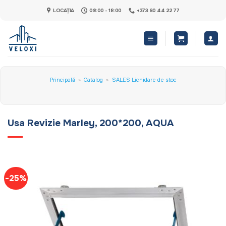
Skip
LOCAȚIA
08:00 - 18:00
+373 60 44 22 77
to
content
Principală
»
Catalog
»
SALES Lichidare de stoc
Usa Revizie Marley, 200*200, AQUA
-25%