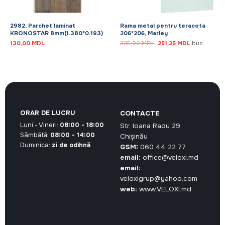
2982, Parchet laminat
Rama metal pentru teracota
KRONOSTAR 8mm(1.380*0.193)
206*206, Marley
Prețul
Prețul
130,00
MDL
335,00
MDL
251,25
MDL
buc
inițial
curent
a
este:
fost:
251,25 MDL.
335,00 MDL.
ORAR DE LUCRU
CONTACTE
Luni - Vineri:
08:00 - 18:00
Str. Ioana Radu 29,
Sâmbătă:
08:00 - 14:00
Chișinău
Duminica:
zi de odihnă
GSM:
060 44 22 77
email:
office@veloxi.md
email:
veloxigrup@yahoo.com
web:
www.VELOXI.md