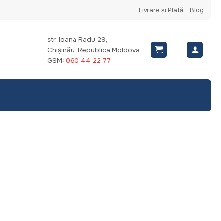
Livrare și Plată
Blog
str. Ioana Radu 29,
Chișinău, Republica Moldova
GSM:
060 44 22 77