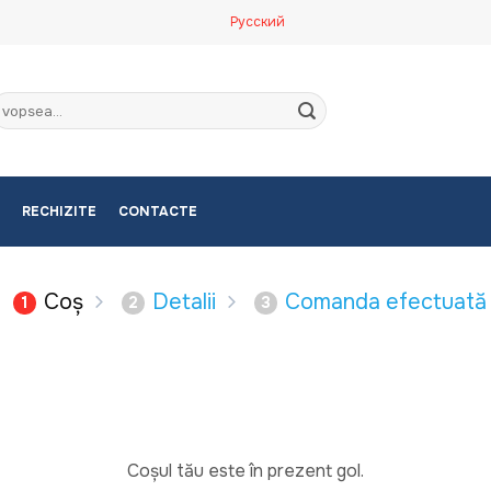
Русский
aută
upă:
RECHIZITE
CONTACTE
Coș
Detalii
Comanda efectuată
1
2
3
Coșul tău este în prezent gol.