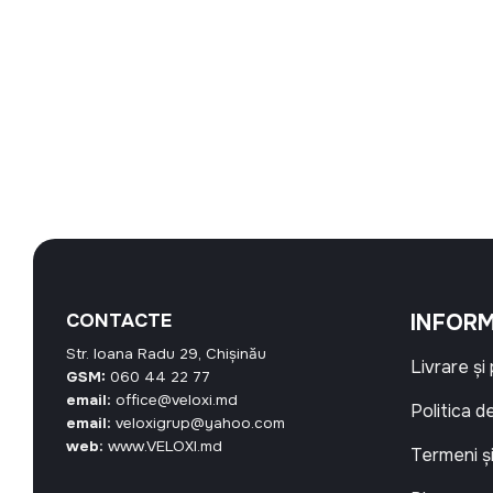
CONTACTE
INFORM
Str. Ioana Radu 29, Chișinău
Livrare și
GSM:
060 44 22 77
email:
office@veloxi.md
Politica d
email:
veloxigrup@yahoo.com
web:
www.VELOXI.md
Termeni și