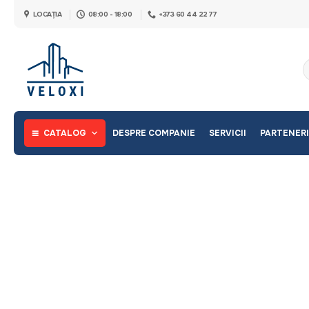
Skip
LOCAȚIA
08:00 - 18:00
+373 60 44 22 77
to
content
C
d
CATALOG
DESPRE COMPANIE
SERVICII
PARTENERI