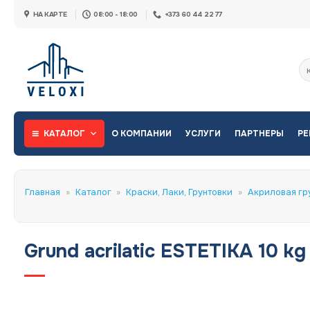
Skip
НА КАРТЕ
08:00 - 18:00
+373 60 44 22 77
to
content
Ис
КАТАЛОГ
О КОМПАНИИ
УСЛУГИ
ПАРТНЕРЫ
РЕ
Главная
»
Каталог
»
Краски, Лаки, Грунтовки
»
Акриловая гр
Grund acrilatic ESTETIKA 10 kg