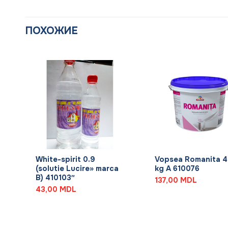
ПОХОЖИЕ
+
+
White-spirit 0.9
Vopsea Romanita 4
(solutie Lucire» marca
kg A 610076
B) 410103″
137,00
MDL
43,00
MDL