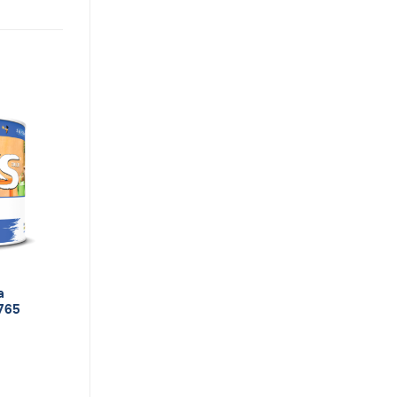
а
765