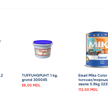
+
+
.2
TUFFUHGPUHT 1 kg,
Email Miks Color
grund 300045
turcuaz/морськ
хвиля 0.9kg 323
56,00
MDL
112,00
MDL