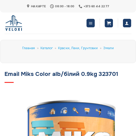
Skip
НА КАРТЕ
08:00 - 18:00
+373 60 44 22 77
to
content
Главная
»
Каталог
»
Краски, Лаки, Грунтовки
»
Эмали
Email Miks Color alb/бiлий 0.9kg 323701