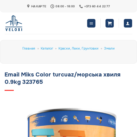
Skip
НА КАРТЕ
08:00 - 18:00
+373 60 44 22 77
to
content
Главная
»
Каталог
»
Краски, Лаки, Грунтовки
»
Эмали
Email Miks Color turcuaz/морська хвиля
0.9kg 323765