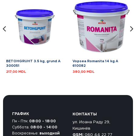
BETOHGRUHT 3.5 kg, grund A
Vopsea Romanita 14 kg A
300051
610082
217,00
MDL
380,00
MDL
ГРАФИК
КОНТАКТЫ
Пн - Птн:
08:00 - 18:00
ул. Иоана Раду 29,
Суббота:
08:00 - 14:00
Кишинёв
Воскресенье:
выходной
GSM:
060 44 22 77