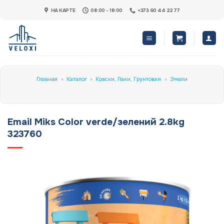
Skip
НА КАРТЕ
08:00 - 18:00
+373 60 44 22 77
to
content
Главная
»
Каталог
»
Краски, Лаки, Грунтовки
»
Эмали
Email Miks Color verde/зелений 2.8kg
323760