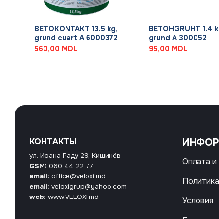
+
+
na
BETOKONTAKT 13.5 kg,
BETOHGRUHT 1.4 k
grund cuart A 6000372
grund A 300052
560,00
MDL
95,00
MDL
КОНТАКТЫ
ИНФО
ул. Иоана Раду 29, Кишинёв
Оплата и
GSM:
060 44 22 77
email:
office@veloxi.md
Политика
email:
veloxigrup@yahoo.com
web:
www.VELOXI.md
Условия