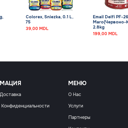
+
+
g,
Colorex, Sniezka, 0.1 L,
Email Delfi PF-2
75
Maro(Червоно-
2.8kg
39,00
MDL
199,00
MDL
РМАЦИЯ
МЕНЮ
 Доставка
О Нас
 Конфиденциальности
Услуги
Партнеры