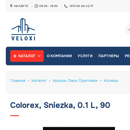
Skip
НА КАРТЕ
08:00 - 18:00
+373 60 44 22 77
to
content
Ис
КАТАЛОГ
О КОМПАНИИ
УСЛУГИ
ПАРТНЕРЫ
РЕ
Главная
»
Каталог
»
Краски, Лаки, Грунтовки
»
Колеры
Colorex, Sniezka, 0.1 L, 90