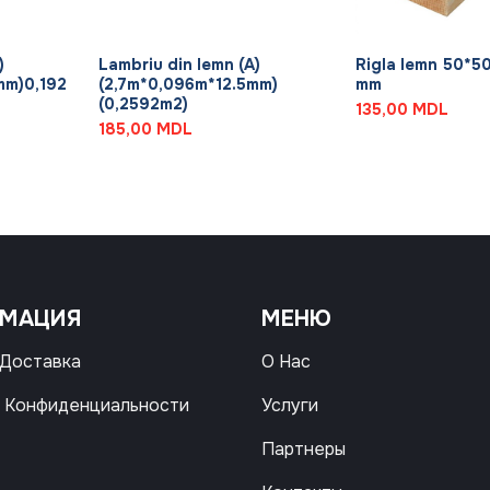
+
+
)
Lambriu din lemn (A)
Rigla lemn 50*5
mm)0,192
(2,7m*0,096m*12.5mm)
mm
(0,2592m2)
135,00
MDL
185,00
MDL
РМАЦИЯ
МЕНЮ
 Доставка
О Нас
 Конфиденциальности
Услуги
Партнеры