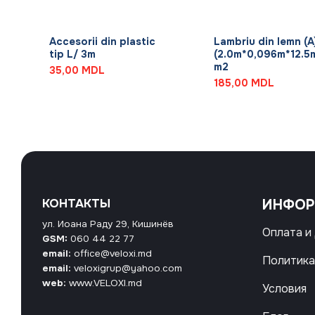
+
+
Accesorii din plastic
Lambriu din lemn (A
m
tip L/ 3m
(2.0m*0,096m*12.5
m2
35,00
MDL
185,00
MDL
КОНТАКТЫ
ИНФО
ул. Иоана Раду 29, Кишинёв
Оплата и
GSM:
060 44 22 77
email:
office@veloxi.md
Политика
email:
veloxigrup@yahoo.com
web:
www.VELOXI.md
Условия