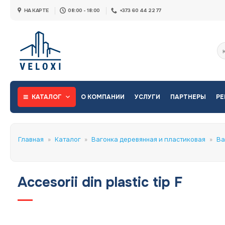
Skip
НА КАРТЕ
08:00 - 18:00
+373 60 44 22 77
to
content
Ис
КАТАЛОГ
О КОМПАНИИ
УСЛУГИ
ПАРТНЕРЫ
РЕ
Главная
»
Каталог
»
Вагонка деревянная и пластиковая
»
Ва
Accesorii din plastic tip F