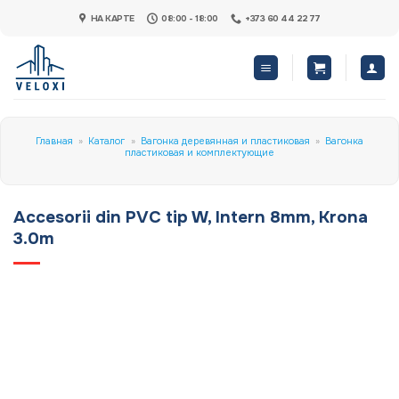
Skip
НА КАРТЕ
08:00 - 18:00
+373 60 44 22 77
to
content
Главная
»
Каталог
»
Вагонка деревянная и пластиковая
»
Вагонка
пластиковая и комплектующие
Accesorii din PVC tip W, Intern 8mm, Krona
3.0m