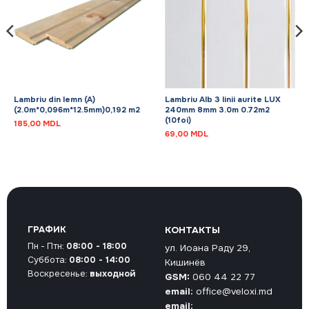
Lambriu din lemn (A)
Lambriu Alb 3 linii aurite LUX
(2.0m*0,096m*12.5mm)0,192 m2
240mm 8mm 3.0m 0.72m2
(10foi)
185,00
MDL
69,00
MDL
ГРАФИК
КОНТАКТЫ
Пн - Птн:
08:00 - 18:00
ул. Иоана Раду 29,
Суббота:
08:00 - 14:00
Кишинёв
Воскресенье:
выходной
GSM:
060 44 22 77
email:
office@veloxi.md
email: