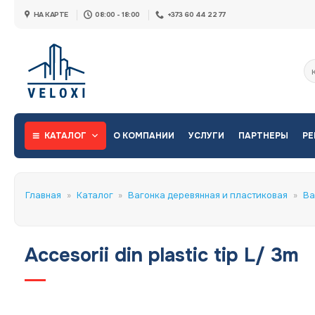
Skip
НА КАРТЕ
08:00 - 18:00
+373 60 44 22 77
to
content
Ис
КАТАЛОГ
О КОМПАНИИ
УСЛУГИ
ПАРТНЕРЫ
РЕ
Главная
»
Каталог
»
Вагонка деревянная и пластиковая
»
Ва
Accesorii din plastic tip L/ 3m