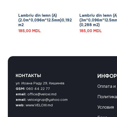
+
+
Lambriu din lemn (A)
Lambriu din lemn (A
(2.0m*0,096m*12.5mm)0,192
(3m*0,096m*12.5mm
m2
(0,288 m2)
185,00
MDL
185,00
MDL
КОНТАКТЫ
ИНФО
ул. Иоана Раду 29, Кишинёв
Оплата и
GSM:
060 44 22 77
email:
office@veloxi.md
Политика
email:
veloxigrup@yahoo.com
web:
www.VELOXI.md
Условия