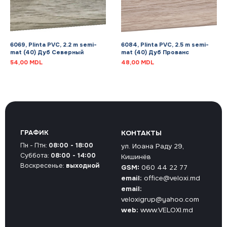
6069, Plinta PVC, 2.2 m semi-
6084, Plinta PVC, 2.5 m semi-
mat (40) Дуб Северный
mat (40) Дуб Прованс
54,00
MDL
48,00
MDL
ГРАФИК
КОНТАКТЫ
Пн - Птн:
08:00 - 18:00
ул. Иоана Раду 29,
Суббота:
08:00 - 14:00
Кишинёв
Воскресенье:
выходной
GSM:
060 44 22 77
email:
office@veloxi.md
email:
veloxigrup@yahoo.com
web:
www.VELOXI.md