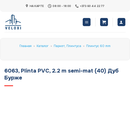
Skip
НА КАРТЕ
08:00 - 18:00
+373 60 44 22 77
to
content
Главная
»
Каталог
»
Паркет, Плинтуса
»
Плинтус 60 mm
6063, Plinta PVC, 2.2 m semi-mat (40) Дуб
Бурже