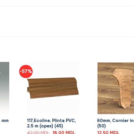
-57%
+
+
10 mm
117,Ecoline, Plinta PVC,
60mm, Cornier in
2.5 m (орех) (45)
(50)
Первоначальная
Текущая
42,00
MDL
18,00
MDL
12,50
MDL