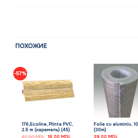
ПОХОЖИЕ
-57%
+
+
,
176,Ecoline, Plinta PVC,
Folie cu aluminiu, 
2.5 m (карамель) (45)
(30m)
Первоначальная
Текущая
42,00
MDL
18,00
MDL
39,00
MDL