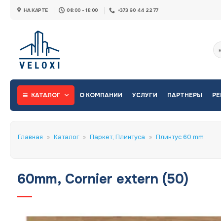
Skip
НА КАРТЕ
08:00 - 18:00
+373 60 44 22 77
to
content
Ис
КАТАЛОГ
О КОМПАНИИ
УСЛУГИ
ПАРТНЕРЫ
РЕ
Главная
»
Каталог
»
Паркет, Плинтуса
»
Плинтус 60 mm
60mm, Cornier extern (50)