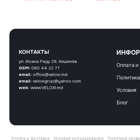
цена
цена:
составляла
18,00 MDL.
42,00 MDL.
КОНТАКТЫ
ИНФО
ул. Иоана Раду 29, Кишинёв
Оплата и
GSM:
060 44 22 77
email:
office@veloxi.md
Политика
email:
veloxigrup@yahoo.com
web:
www.VELOXI.md
Условия
Блог
Оплата и Доставка
Условия использования
Политика конф