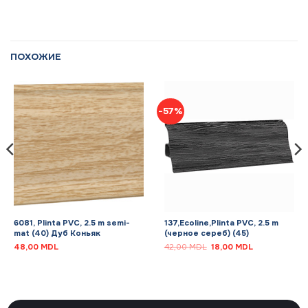
ПОХОЖИЕ
-57%
6081, Plinta PVC, 2.5 m semi-
137,Ecoline,Plinta PVC, 2.5 m
mat (40) Дуб Коньяк
(черное сереб) (45)
Первоначальная
Текущая
48,00
MDL
42,00
MDL
18,00
MDL
цена
цена:
составляла
18,00 MDL.
42,00 MDL.