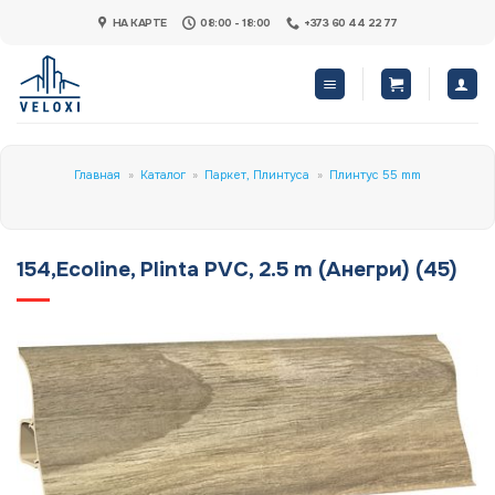
Skip
НА КАРТЕ
08:00 - 18:00
+373 60 44 22 77
to
content
Главная
»
Каталог
»
Паркет, Плинтуса
»
Плинтус 55 mm
154,Ecoline, Plinta PVC, 2.5 m (Анегри) (45)