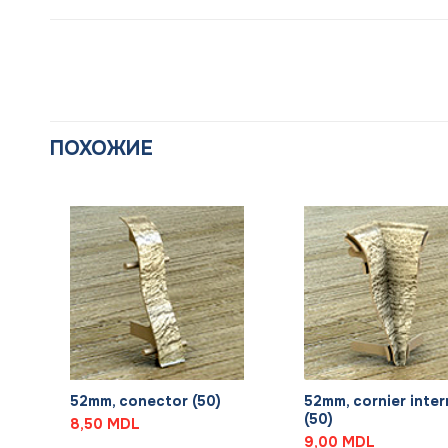
ПОХОЖИЕ
+
+
52mm, conector (50)
52mm, cornier inter
(50)
8,50
MDL
9,00
MDL