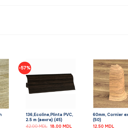
-57%
+
+
n
136,Ecoline,Plinta PVC,
60mm, Cornier e
2.5 m (венге) (45)
(50)
Первоначальная
Текущая
42,00
MDL
18,00
MDL
12,50
MDL