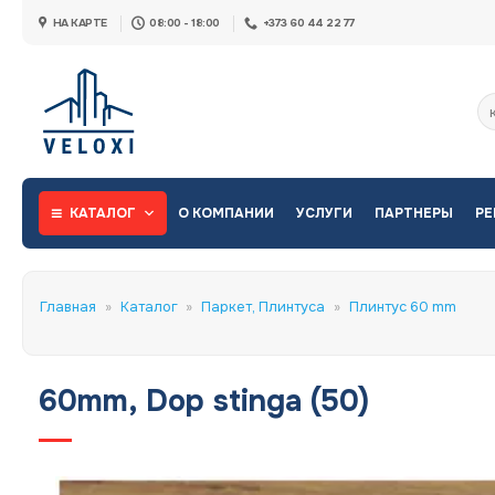
Skip
НА КАРТЕ
08:00 - 18:00
+373 60 44 22 77
to
content
Ис
КАТАЛОГ
О КОМПАНИИ
УСЛУГИ
ПАРТНЕРЫ
РЕ
Главная
»
Каталог
»
Паркет, Плинтуса
»
Плинтус 60 mm
60mm, Dop stinga (50)