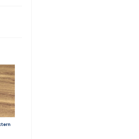
xtern