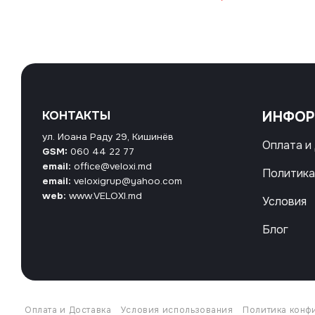
КОНТАКТЫ
ИНФО
ул. Иоана Раду 29, Кишинёв
Оплата и
GSM:
060 44 22 77
email:
office@veloxi.md
Политика
email:
veloxigrup@yahoo.com
web:
www.VELOXI.md
Условия
Блог
Оплата и Доставка
Условия использования
Политика конф