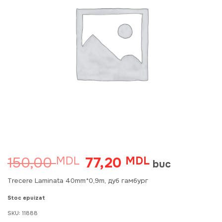
150,00
77,20
MDL
Prețul
MDL
Prețul
buc
inițial
curent
a
este:
Trecere Laminata 40mm*0,9m, дуб гамбург
fost:
77,20 MDL.
150,00 MDL.
Stoc epuizat
SKU:
11888