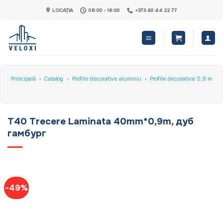
Skip
LOCAȚIA
08:00 - 18:00
+373 60 44 22 77
to
content
Principală
»
Catalog
»
Profile decorative aluminiu
»
Profile decorative 0,9 m
T40 Trecere Laminata 40mm*0,9m, дуб
гамбург
-49%