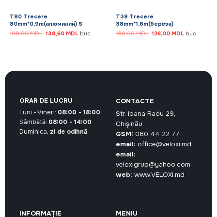
T80 Trecere
T38 Trecere
80mm*0,9m(алюминий) S
38mm*1,8m(берёза)
Prețul
Prețul
Prețul
Prețul
198,00
MDL
138,60
MDL
buc
180,00
MDL
126,00
MDL
buc
inițial
curent
inițial
curent
a
este:
a
este:
DL.
fost:
138,60 MDL.
fost:
126,00 MDL
198,00 MDL.
180,00 MDL.
ORAR DE LUCRU
CONTACTE
Luni - Vineri:
08:00 - 18:00
Str. Ioana Radu 29,
Sâmbătă:
08:00 - 14:00
Chișinău
Duminica:
zi de odihnă
GSM:
060 44 22 77
email:
office@veloxi.md
email:
veloxigrup@yahoo.com
web:
www.VELOXI.md
INFORMAȚIE
MENIU