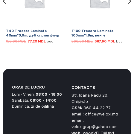
T40 Trecere Laminata
T100 Trecere Laminata
40mm*0,9m, дуб спрингфилд
100mm*1.8m, венге
Prețul
Prețul
Prețul
Prețul
150,00
MDL
77,20
MDL
buc
566,00
MDL
367,90
MDL
buc
inițial
curent
inițial
curent
a
este:
a
este:
fost:
77,20 MDL.
fost:
367,90 MD
150,00 MDL.
566,00 MDL.
ORAR DE LUCRU
CONTACTE
Luni - Vineri:
08:00 - 18:00
Str. Ioana Radu 29,
Sâmbătă:
08:00 - 14:00
Chișinău
Duminica:
zi de odihnă
GSM:
060 44 22 77
email:
office@veloxi.md
email:
veloxigrup@yahoo.com
web:
www.VELOXI.md