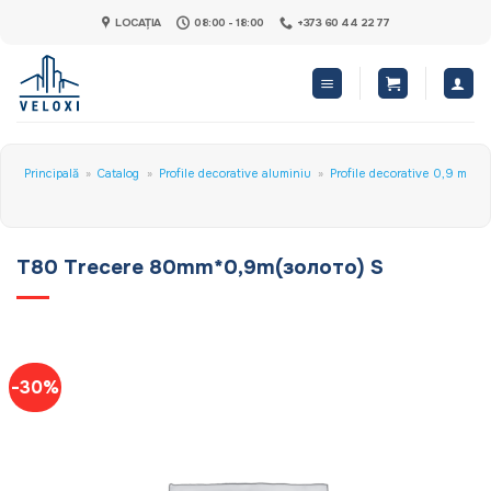
Skip
LOCAȚIA
08:00 - 18:00
+373 60 44 22 77
to
content
Principală
»
Catalog
»
Profile decorative aluminiu
»
Profile decorative 0,9 m
T80 Trecere 80mm*0,9m(золото) S
-30%