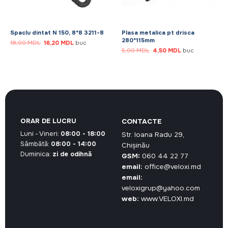
Spaclu dintat N 150, 8*8 3211-8
Plasa metalica pt drisca
280*115mm
Prețul
Prețul
18,00
MDL
16,20
MDL
buc
inițial
curent
Prețul
Prețul
5,00
MDL
4,50
MDL
buc
a
este:
inițial
curent
fost:
16,20 MDL.
a
este:
18,00 MDL.
fost:
4,50 MDL.
5,00 MDL.
ORAR DE LUCRU
CONTACTE
Luni - Vineri:
08:00 - 18:00
Str. Ioana Radu 29,
Sâmbătă:
08:00 - 14:00
Chișinău
Duminica:
zi de odihnă
GSM:
060 44 22 77
email:
office@veloxi.md
email:
veloxigrup@yahoo.com
web:
www.VELOXI.md