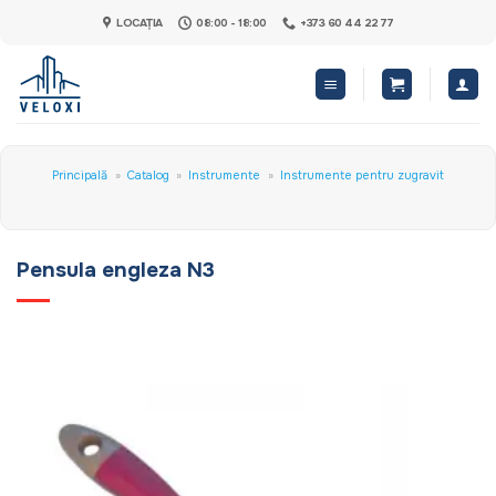
Skip
LOCAȚIA
08:00 - 18:00
+373 60 44 22 77
to
content
Principală
»
Catalog
»
Instrumente
»
Instrumente pentru zugravit
Pensula engleza N3