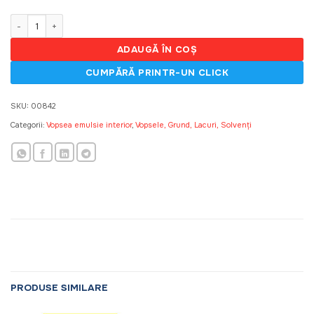
fost:
651,60 MDL
724,00 MDL.
Cantitate MAX TEFLON, Vopsea emulsie, 5 L
ADAUGĂ ÎN COȘ
SKU:
00842
Categorii:
Vopsea emulsie interior
,
Vopsele, Grund, Lacuri, Solvenți
PRODUSE SIMILARE