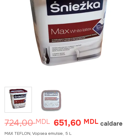
724,00
651,60
MDL
Prețul
MDL
Prețul
caldare
inițial
curent
a
este:
MAX TEFLON, Vopsea emulsie, 5 L