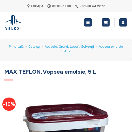
Skip
LOCAȚIA
08:00 - 18:00
+373 60 44 22 77
to
content
Principală
»
Catalog
»
Vopsele, Grund, Lacuri, Solvenți
»
Vopsea emulsie
interior
MAX TEFLON, Vopsea emulsie, 5 L
-10%