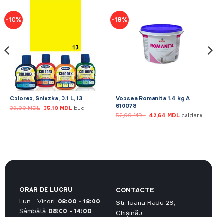
-10%
-18%
Colorex, Sniezka, 0.1 L, 13
Vopsea Romanita 1.4 kg A
610078
Prețul
Prețul
39,00
MDL
35,10
MDL
buc
inițial
curent
Prețul
Prețul
52,00
MDL
42,64
MDL
caldare
a
este:
inițial
curent
fost:
35,10 MDL.
a
este:
39,00 MDL.
L.
fost:
42,64 MDL.
52,00 MDL.
ORAR DE LUCRU
CONTACTE
Luni - Vineri:
08:00 - 18:00
Str. Ioana Radu 29,
Sâmbătă:
08:00 - 14:00
Chișinău