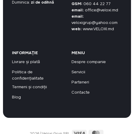
Duminica:
zi de odihnă
GSM:
060 44 22 77
email:
office@veloxi.md
email:
veloxigrup@yahoo.com
web:
www.VELOXI.md
INFORMAȚIE
MENIU
Livrare și plată
Despre companie
Politica de
Servicii
confidențialitate
Parteneri
Termeni și condiții
Contacte
Blog
Visa
MasterCard
2026 | Veloxi Grup SRL