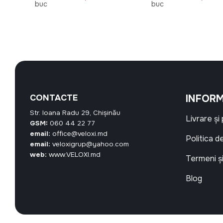
urent
inițial
curent
inițial
buc
buc
ste:
a
este:
a
5,10 MDL.
fost:
76,50 MDL.
fost:
85,00 MDL.
39,00 MD
CONTACTE
INFORM
Str. Ioana Radu 29, Chișinău
Livrare și
GSM:
060 44 22 77
email:
office@veloxi.md
Politica d
email:
veloxigrup@yahoo.com
web:
www.VELOXI.md
Termeni și
Blog