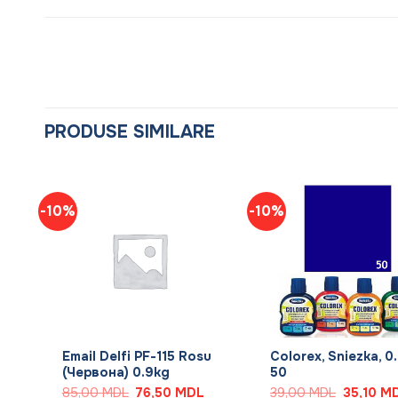
PRODUSE SIMILARE
-10%
-10%
+
+
,
Email Delfi PF-115 Rosu
Colorex, Sniezka, 0.
(Червона) 0.9kg
50
rețul
Prețul
Prețul
Prețul
85,00
MDL
76,50
MDL
39,00
MDL
35,10
M