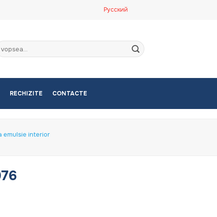
Русский
aută
upă:
RECHIZITE
CONTACTE
 emulsie interior
076