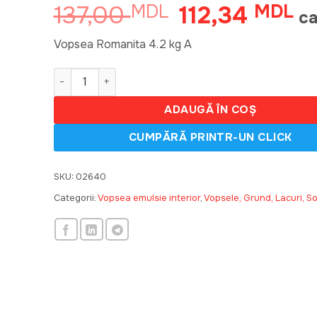
137,00
112,34
MDL
Prețul
MDL
Pr
ca
inițial
cu
a
est
Vopsea Romanita 4.2 kg A
fost:
11
Cantitate Vopsea Romanita 4.2 kg A 610076
137,00 MDL.
ADAUGĂ ÎN COȘ
SKU:
02640
Categorii:
Vopsea emulsie interior
,
Vopsele, Grund, Lacuri, So