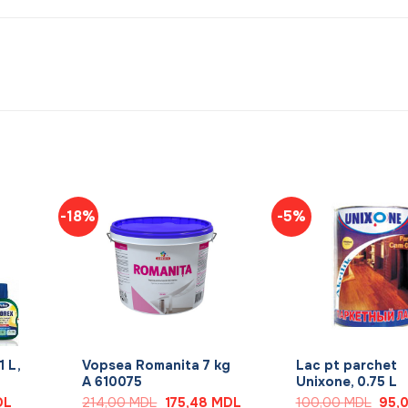
-18%
-5%
+
+
1 L,
Vopsea Romanita 7 kg
Lac pt parchet
A 610075
Unixone, 0.75 L
Prețul
Prețul
Prețul
Prețu
DL
214,00
MDL
175,48
MDL
100,00
MDL
95,