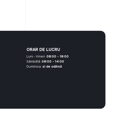
curent
este:
95,00 MDL.
00 MDL.
ORAR DE LUCRU
Luni - Vineri:
08:00 - 18:00
Sâmbătă:
08:00 - 14:00
Duminica:
zi de odihnă