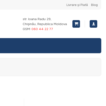
Livrare și Plată
Blog
str. Ioana Radu 29,
Chișinău, Republica Moldova
GSM:
060 44 22 77