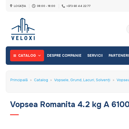
Skip
LOCAȚIA
08:00 - 18:00
+373 60 44 22 77
to
content
C
d
CATALOG
DESPRE COMPANIE
SERVICII
PARTENERI
Principală
»
Catalog
»
Vopsele, Grund, Lacuri, Solvenți
»
Vopsea
Vopsea Romanita 4.2 kg A 610