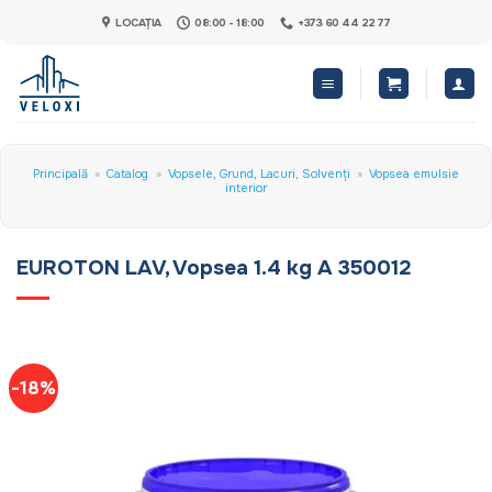
Skip
LOCAȚIA
08:00 - 18:00
+373 60 44 22 77
to
content
Principală
»
Catalog
»
Vopsele, Grund, Lacuri, Solvenți
»
Vopsea emulsie
interior
EUROTON LAV, Vopsea 1.4 kg A 350012
-18%