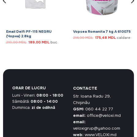
Email Delfi PF-115 NEGRU
Vopsea Romanita 7 kg A 610075
(Чорна) 2.8kg
Prețul
Prețul
214,00
MDL
175,48
MDL
caldare
inițial
curent
Prețul
Prețul
210,00
MDL
189,00
MDL
buc
a
este:
inițial
curent
fost:
175,48 MDL.
a
este:
214,00 MDL.
.
fost:
189,00 MDL.
210,00 MDL.
ORAR DE LUCRU
CONTACTE
Luni - Vineri:
08:00 - 18:00
Str. Ioana Radu 29,
Sâmbătă:
08:00 - 14:00
Chișinău
Duminica:
zi de odihnă
GSM:
060 44 22 77
email:
office@veloxi.md
email:
veloxigrup@yahoo.com
web:
www.VELOXI.md