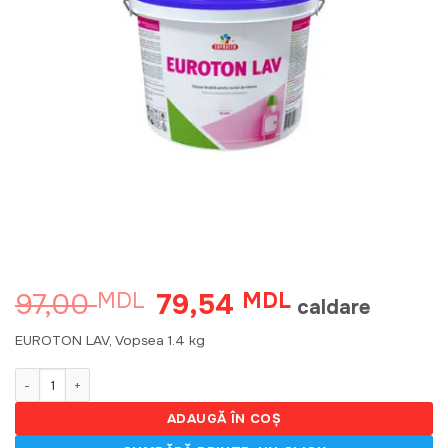
97,00
79,54
MDL
Prețul
MDL
Prețul
caldare
inițial
curent
a
este:
EUROTON LAV, Vopsea 1.4 kg
fost:
79,54 MDL.
97,00 MDL.
Cantitate EUROTON LAV, Vopsea 1.4 kg A 350012
ADAUGĂ ÎN COȘ