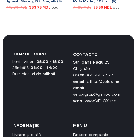
Jgheab Marley, 125, 4 m, alb (5)
Mufa Marley, 105, alb (5)
Prețul
Prețul
Prețul
Prețul
445,00
MDL
333,75
MDL
buc
74,00
MDL
55,50
MDL
buc
inițial
curent
inițial
curent
a
este:
a
este:
fost:
333,75 MDL.
fost:
55,50 MDL.
445,00 MDL.
74,00 MDL.
L.
ORAR DE LUCRU
CONTACTE
Luni - Vineri:
08:00 - 18:00
Str. Ioana Radu 29,
Sâmbătă:
08:00 - 14:00
Chișinău
Duminica:
zi de odihnă
GSM:
060 44 22 77
email:
office@veloxi.md
email:
veloxigrup@yahoo.com
web:
www.VELOXI.md
INFORMAȚIE
MENIU
Livrare și plată
Despre companie