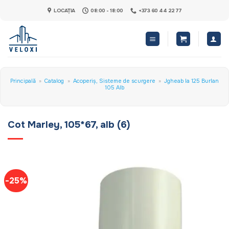
Skip
LOCAȚIA
08:00 - 18:00
+373 60 44 22 77
to
content
Principală
»
Catalog
»
Acoperiș, Sisteme de scurgere
»
Jgheab la 125 Burlan
105 Alb
Cot Marley, 105*67, alb (6)
-25%