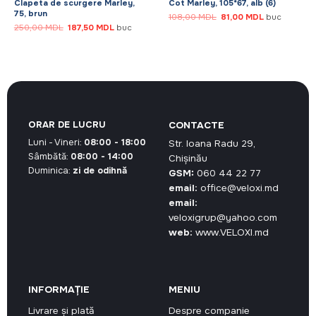
Clapeta de scurgere Marley,
Cot Marley, 105*67, alb (6)
75, brun
Prețul
Prețul
108,00
MDL
81,00
MDL
buc
inițial
curent
Prețul
Prețul
250,00
MDL
187,50
MDL
buc
a
este:
inițial
curent
DL.
fost:
81,00 MDL.
a
este:
108,00 MDL.
fost:
187,50 MDL.
250,00 MDL.
ORAR DE LUCRU
CONTACTE
Luni - Vineri:
08:00 - 18:00
Str. Ioana Radu 29,
Sâmbătă:
08:00 - 14:00
Chișinău
Duminica:
zi de odihnă
GSM:
060 44 22 77
email:
office@veloxi.md
email:
veloxigrup@yahoo.com
web:
www.VELOXI.md
INFORMAȚIE
MENIU
Livrare și plată
Despre companie