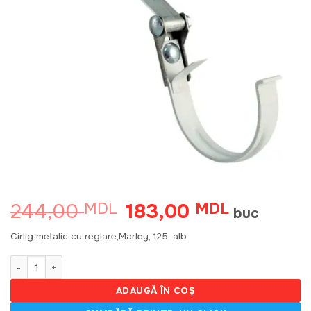
244,00
183,00
MDL
Prețul
MDL
Prețul
buc
inițial
curent
a
este:
Cirlig metalic cu reglare,Marley, 125, alb
fost:
183,00 MDL
244,00 MDL.
Cantitate Cirlig metalic cu reglare,Marley, 125, alb (25)
ADAUGĂ ÎN COȘ