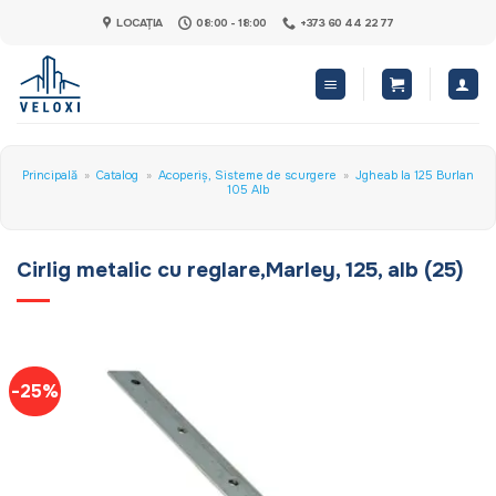
Skip
LOCAȚIA
08:00 - 18:00
+373 60 44 22 77
to
content
Principală
»
Catalog
»
Acoperiș, Sisteme de scurgere
»
Jgheab la 125 Burlan
105 Alb
Cirlig metalic cu reglare,Marley, 125, alb (25)
-25%