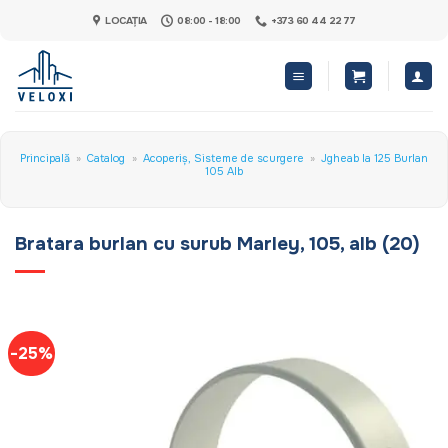
Skip
LOCAȚIA
08:00 - 18:00
+373 60 44 22 77
to
content
Principală
»
Catalog
»
Acoperiș, Sisteme de scurgere
»
Jgheab la 125 Burlan
105 Alb
Bratara burlan cu surub Marley, 105, alb (20)
-25%