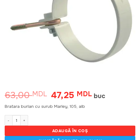
63,00
47,25
MDL
Prețul
MDL
Prețul
buc
inițial
curent
a
este:
Bratara burlan cu surub Marley, 105, alb
fost:
47,25 MDL.
63,00 MDL.
Cantitate Bratara burlan cu surub Marley, 105, alb (20)
ADAUGĂ ÎN COȘ