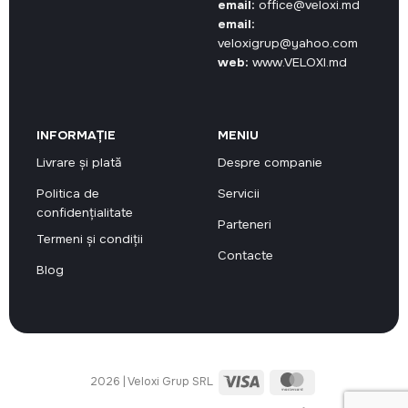
email:
office@veloxi.md
email:
veloxigrup@yahoo.com
web:
www.VELOXI.md
INFORMAȚIE
MENIU
Livrare și plată
Despre companie
Politica de
Servicii
confidențialitate
Parteneri
Termeni și condiții
Contacte
Blog
Visa
MasterCard
2026 | Veloxi Grup SRL