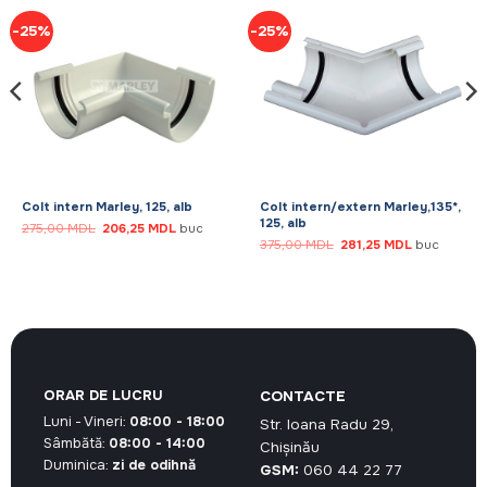
-25%
-25%
Colt intern Marley, 125, alb
Colt intern/extern Marley,135*,
125, alb
Prețul
Prețul
275,00
MDL
206,25
MDL
buc
inițial
curent
Prețul
Prețul
375,00
MDL
281,25
MDL
buc
a
este:
inițial
curent
fost:
206,25 MDL.
a
este:
275,00 MDL.
fost:
281,25 MDL.
375,00 MDL.
ORAR DE LUCRU
CONTACTE
Luni - Vineri:
08:00 - 18:00
Str. Ioana Radu 29,
Sâmbătă:
08:00 - 14:00
Chișinău
Duminica:
zi de odihnă
GSM:
060 44 22 77