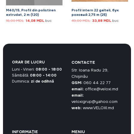
M40/15, Profil din polistiren
Profil intern 22 galteli, бук
extrudat, 2 m (120)
розовый 2,75 m (25)
Prețul
Prețul
Prețul
Prețul
16,00
MDL
14,08
MDL
buc
49,00
MDL
33,88
MDL
buc
inițial
curent
inițial
curent
a
este:
a
este:
fost:
14,08 MDL.
fost:
33,88 MDL.
16,00 MDL.
49,00 MDL.
ORAR DE LUCRU
CONTACTE
Luni - Vineri:
08:00 - 18:00
Str. Ioana Radu 29,
Sâmbătă:
08:00 - 14:00
Chișinău
Duminica:
zi de odihnă
GSM:
060 44 22 77
email:
office@veloxi.md
email:
veloxigrup@yahoo.com
web:
www.VELOXI.md
INFORMAȚIE
MENIU