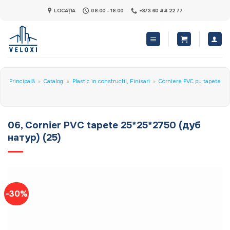
Skip
LOCAȚIA
08:00 - 18:00
+373 60 44 22 77
to
content
Principală
»
Catalog
»
Plastic in constructii, Finisari
»
Corniere PVC pu tapete
06, Cornier PVC tapete 25*25*2750 (дуб
натур) (25)
-30%