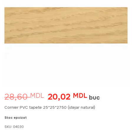
28,60
20,02
MDL
Prețul
MDL
Prețul
buc
inițial
curent
a
este:
Cornier PVC tapete 25*25*2750 (stejar natural)
fost:
20,02 MDL.
28,60 MDL.
Stoc epuizat
SKU:
04030