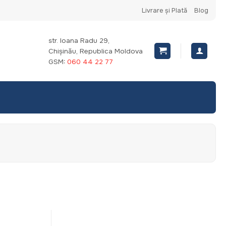
Livrare și Plată
Blog
str. Ioana Radu 29,
Chișinău, Republica Moldova
GSM:
060 44 22 77