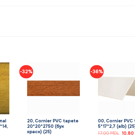
-32%
-36%
+
+
nal
20, Cornier PVC tapete
00, Cornier PVC
*14,
20*20*2750 (бук
5*17*2,7 (alb) (25
красн) (25)
Prețul
17,00
MDL
10,80