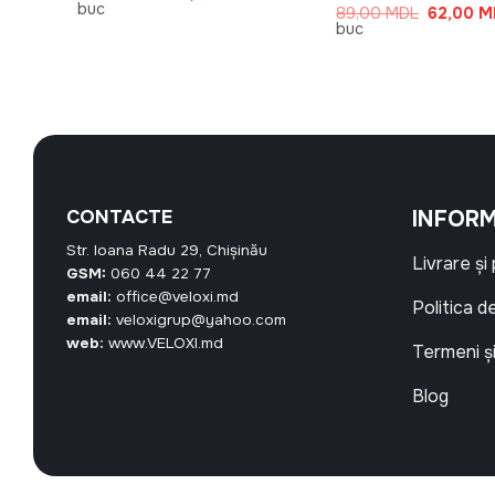
inițial
curent
buc
rețul
Prețul
89,00
MDL
62,00
M
a
este:
urent
inițial
buc
fost:
30,20 MDL.
ste:
a
52,00 MDL.
5,84 MDL.
fost:
89,00 M
CONTACTE
INFORM
Str. Ioana Radu 29, Chișinău
Livrare și
GSM:
060 44 22 77
email:
office@veloxi.md
Politica d
email:
veloxigrup@yahoo.com
web:
www.VELOXI.md
Termeni și
Blog