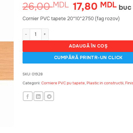
26,00
17,80
MDL
Prețul
MDL
Preț
buc
inițial
cure
a
este:
Cornier PVC tapete 20*10*2750 (fag rozov)
fost:
17,8
Cantitate 02, Cornier PVC tapete 20*10*2750 (бук
26,00 MDL.
ADAUGĂ ÎN COȘ
SKU:
01928
Categorii:
Corniere PVC pu tapete
,
Plastic in constructii, Fini