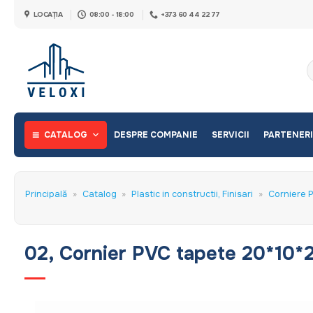
Skip
LOCAȚIA
08:00 - 18:00
+373 60 44 22 77
to
content
C
d
CATALOG
DESPRE COMPANIE
SERVICII
PARTENERI
Principală
»
Catalog
»
Plastic in constructii, Finisari
»
Corniere 
02, Cornier PVC tapete 20*10*