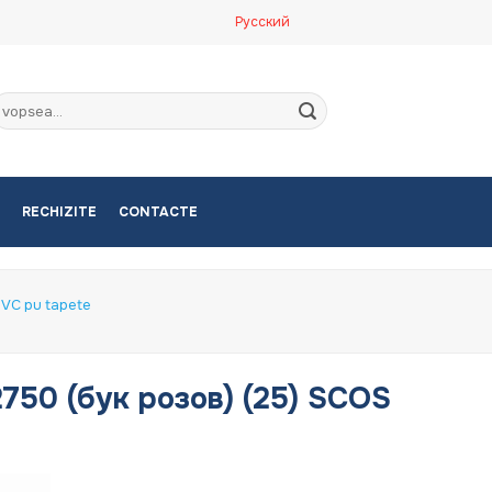
Русский
aută
upă:
RECHIZITE
CONTACTE
PVC pu tapete
2750 (бук розов) (25) SCOS