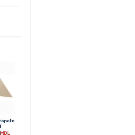
 tapete
)
Prețul
MDL