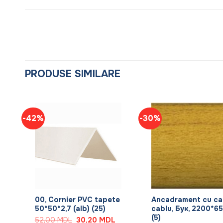
PRODUSE SIMILARE
-42%
-30%
+
+
00, Cornier PVC tapete
Ancadrament cu ca
m
50*50*2,7 (alb) (25)
cablu, Бук, 2200*65
(5)
Prețul
Prețul
52,00
MDL
30,20
MDL