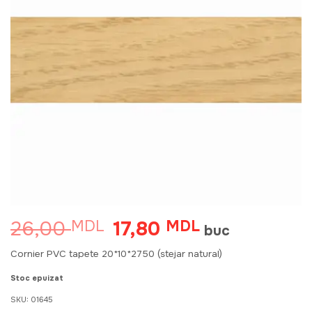
26,00
17,80
MDL
Prețul
MDL
Prețul
buc
inițial
curent
a
este:
Cornier PVC tapete 20*10*2750 (stejar natural)
fost:
17,80 MDL.
26,00 MDL.
Stoc epuizat
SKU:
01645