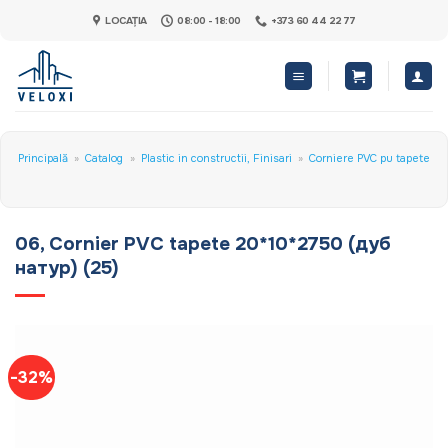
Skip
LOCAȚIA
08:00 - 18:00
+373 60 44 22 77
to
content
Principală
»
Catalog
»
Plastic in constructii, Finisari
»
Corniere PVC pu tapete
06, Cornier PVC tapete 20*10*2750 (дуб
натур) (25)
-32%