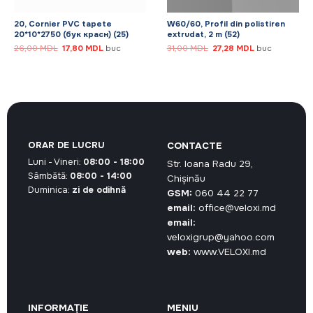
20, Cornier PVC tapete
W60/60, Profil din polistiren
20*10*2750 (бук красн) (25)
extrudat, 2 m (52)
Prețul
Prețul
Prețul
Prețul
26,00
MDL
17,80
MDL
buc
31,00
MDL
27,28
MDL
buc
inițial
curent
inițial
curent
a
este:
a
este:
fost:
17,80 MDL.
fost:
27,28 MDL.
26,00 MDL.
31,00 MDL.
ORAR DE LUCRU
CONTACTE
Luni - Vineri:
08:00 - 18:00
Str. Ioana Radu 29,
Sâmbătă:
08:00 - 14:00
Chișinău
Duminica:
zi de odihnă
GSM:
060 44 22 77
email:
office@veloxi.md
email:
veloxigrup@yahoo.com
web:
www.VELOXI.md
INFORMAȚIE
MENIU